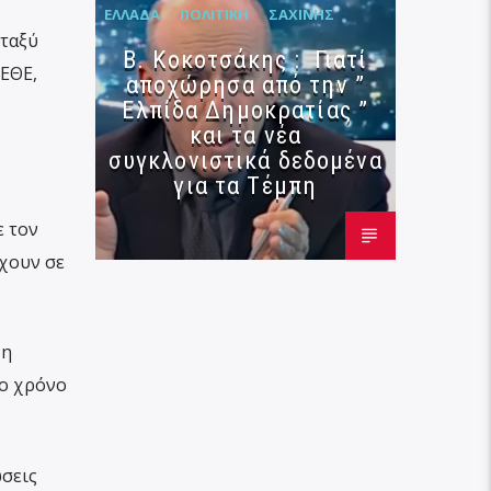
ΕΛΛΆΔΑ
ΠΟΛΙΤΙΚΉ
ΣΑΧΊΝΗΣ
εταξύ
Β. Κοκοτσάκης : Γιατί
ΚΕΘΕ,
αποχώρησα από την ”
Ελπίδα Δημοκρατίας ”
και τα νέα
συγκλονιστικά δεδομένα
για τα Τέμπη
ε τον
έχουν σε
νη
μο χρόνο
ώσεις