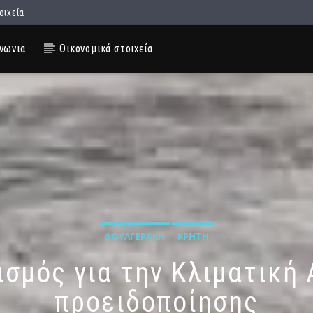
οιχεία
νωνια
Οικονομικά στοιχεία
ΔΟΥΛΓΕΡΆΚΗ
ΚΡΉΤΗ
σμός για την Κλιματική
προειδοποίησης