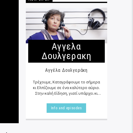
Αγγελα
Δουλγερακη
Αγγέλα Δουλγεράκη
Τρέχουμε, Καταγράφουμε το σήμερα
κι Ελπίζουμε σε ένα καλύτερο αύριο.
Στην καλή Είδηση, γιατί υπάρχει κι
αυτή… εκεί δίπλα μας στα αζήτητα της
καθημερινότητας μας, τις
Info and episodes
περισσότερες φορές…