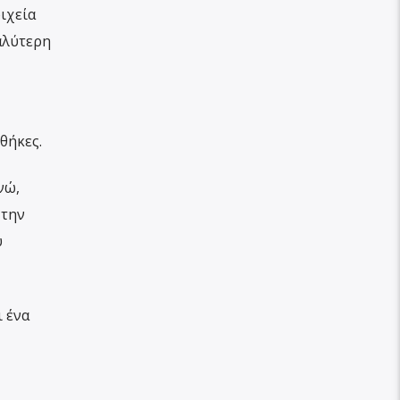
ιχεία
αλύτερη
θήκες.
νώ,
 την
ύ
 ένα