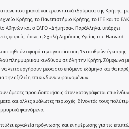
α πανεπιστημιακά και ερευνητικά ιδρύματα της Κρήτης, μ
χνείο Κρήτης, το Πανεπιστήμιο Κρήτης, το ΙΤΕ και το ΕΛ
ίο Αθηνών και ο ΕΛΓΟ «Δήμητρα». Παράλληλα, υπάρχει
είς φορείς, όπως η Σχολή Δημόσιας Υγείας του Harvard.
λοποιηθούν αφορά την εγκατάσταση 15 σταθμών έγκαιρης
λού πλημμυρικού κινδύνου σε όλη την Κρήτη. Σύμφωνα μ
ι να λειτουργήσουν μέσα στο επόμενο εξάμηνο και θα παρ
α την εξέλιξη επικίνδυνων φαινομένων.
ουν άμεσες προειδοποιήσεις όταν καταγράφεται επικίνδυ
ματα και άλλες ευάλωτες περιοχές, δίνοντάς τους πολύτι
μμυρικά φαινόμενα.
τύξει εργαλεία πρόγνωσης και ενημέρωσης για τις επιπτ