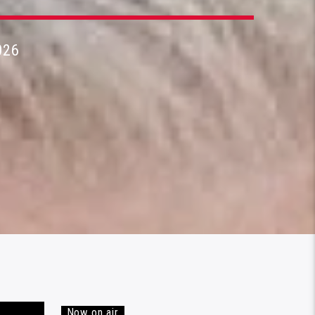
026
Now on air