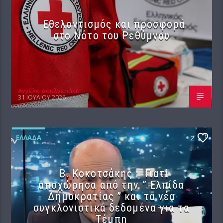
Εθελοντισμός και προσφορά
στο Νότο του Ρεθύμνου
Αγγέλα Δουλγεράκη
31 ΙΟΥΛΊΟΥ 2026
ΕΛΛΆΔΑ
2
Β. Κοκοτσάκης : Γιατί
αποχώρησα από την ” Ελπίδα
Δημοκρατίας ” και τα νέα
συγκλονιστικά δεδομένα για τα
Τέμπη