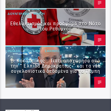
ΔΟΥΛΓΕΡΆΚΗ
ΚΡΉΤΗ
Εθελοντισμός και προσφορά στο Νότο
του Ρεθύμνου
ΕΛΛΆΔΑ
ΠΟΛΙΤΙΚΉ
ΣΑΧΊΝΗΣ
Β. Κοκοτσάκης : Γιατί αποχώρησα από
την ” Ελπίδα Δημοκρατίας ” και τα νέα
συγκλονιστικά δεδομένα για τα Τέμπη