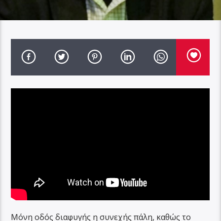
Μόνη οδός διαφυγής η συνεχής πάλη, καθώς το