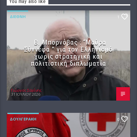
You may also like
ΔΙΕΘΝΉ
1
B. Μπορνόβας : “Μαύρα
Σύννεφα ” για τον Ελληνισμό
χωρίς στρατηγική και
πολιτιστική διπλωματία
Γιώργος Σαχίνης
31 ΙΟΥΛΊΟΥ 2026
ΔΟΥΛΓΕΡΆΚΗ
0