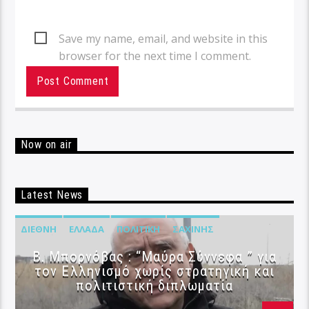
Save my name, email, and website in this
browser for the next time I comment.
Now on air
Latest News
ΔΙΕΘΝΉ
ΕΛΛΆΔΑ
ΠΟΛΙΤΙΚΉ
ΣΑΧΊΝΗΣ
B. Μπορνόβας : “Μαύρα Σύννεφα ” για
τον Ελληνισμό χωρίς στρατηγική και
πολιτιστική διπλωματία