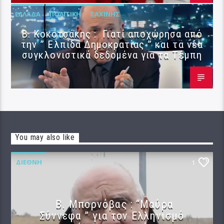
ΕΛΛΆΔΑ
ΠΟΛΙΤΙΚΉ
ΣΑΧΊΝΗΣ
Β. Κοκοτσάκης : Γιατί αποχώρησα από
την ” Ελπίδα Δημοκρατίας ” και τα νέα
συγκλονιστικά δεδομένα για τα Τέμπη
You may also like
ΔΙΕΘΝΉ
1
B. Μπορνόβας : “Μαύρα
Σύννεφα ” για τον Ελληνισμό