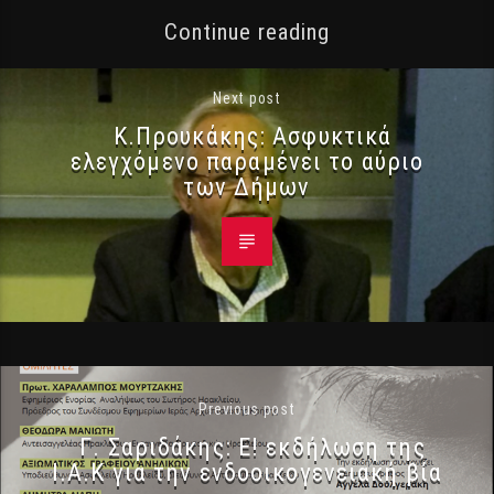
Continue reading
Next post
Κ.Προυκάκης: Ασφυκτικά
ελεγχόμενο παραμένει το αύριο
των Δήμων
Previous post
Γ. Σαριδάκης: Ε! εκδήλωση της
Ι.Α.Κ για την ενδοοικογενειακή βία