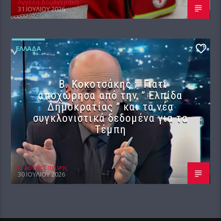
Αγγέλα Δουλγεράκη
31 ΙΟΥΛΊΟΥ 2026
ΕΛΛΆΔΑ
2
Β. Κοκοτσάκης : Γιατί
αποχώρησα από την ” Ελπίδα
Δημοκρατίας ” και τα νέα
συγκλονιστικά δεδομένα για τα
Τέμπη
Γιώργος Σαχίνης
30 ΙΟΥΛΊΟΥ 2026