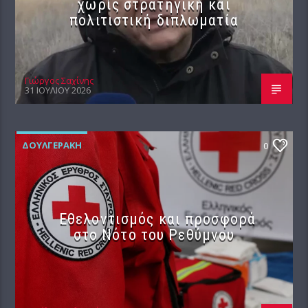
χωρίς στρατηγική και
πολιτιστική διπλωματία
Γιώργος Σαχίνης
31 ΙΟΥΛΊΟΥ 2026
ΔΟΥΛΓΕΡΆΚΗ
0
Εθελοντισμός και προσφορά
στο Νότο του Ρεθύμνου