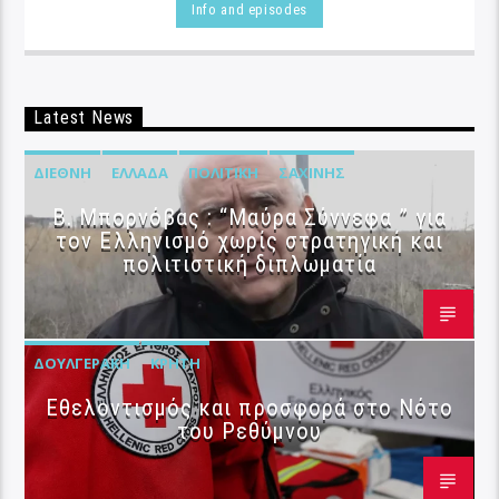
Info and episodes
Latest News
ΔΙΕΘΝΉ
ΕΛΛΆΔΑ
ΠΟΛΙΤΙΚΉ
ΣΑΧΊΝΗΣ
B. Μπορνόβας : “Μαύρα Σύννεφα ” για
τον Ελληνισμό χωρίς στρατηγική και
πολιτιστική διπλωματία
ΔΟΥΛΓΕΡΆΚΗ
ΚΡΉΤΗ
Εθελοντισμός και προσφορά στο Νότο
του Ρεθύμνου