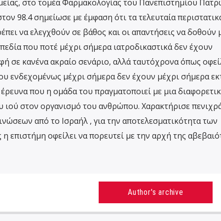
είας, στο τομέα Φαρμακολογίας του Πανεπιστημίου Πατρ
τον 98.4 σημείωσε με έμφαση ότι τα τελευταία περιστατικ
έπει να ελεγχθούν σε βάθος και οι απαντήσεις να δοθούν 
 πεδία που ποτέ μέχρι σήμερα ιατροδικαστικά δεν έχουν
οφή σε κανένα ακραίο σενάριο, αλλά ταυτόχρονα όπως οφεί
που ενδεχομένως μέχρι σήμερα δεν έχουν μέχρι σήμερα εκτ
 έρευνα που η ομάδα του πραγματοποιεί με μια διαφορετι
υ ιού στον οργανισμό του ανθρώπου. Χαρακτήρισε πενιχρά
νώσεων από το Ισραήλ , για την αποτελεσματικότητα των
η επιστήμη οφείλει να πορευτεί με την αρχή της αβεβαιό
Author's archive