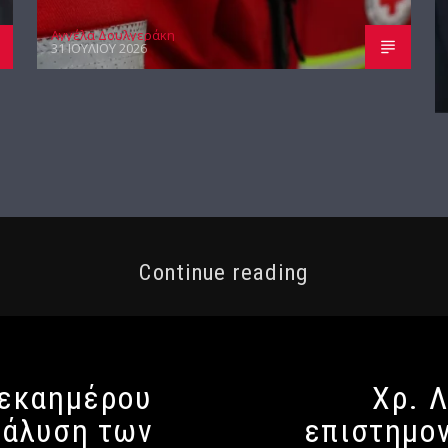
Αγγέλα Δουλγεράκη
31 ΙΟΥΛΊΟΥ 2026
Continue reading
δεκαημέρου
Χρ. Λ
νάλυση των
επιστημον