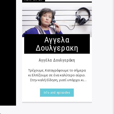
Αγγελα
Δουλγερακη
Αγγέλα Δουλγεράκη
Τρέχουμε, Καταγράφουμε το σήμερα
κι Ελπίζουμε σε ένα καλύτερο αύριο.
Στην καλή Είδηση, γιατί υπάρχει κι
αυτή… εκεί δίπλα μας στα αζήτητα της
καθημερινότητας μας, τις
Info and episodes
περισσότερες φορές…