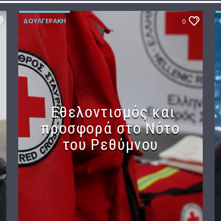
ΔΟΥΛΓΕΡΆΚΗ
0
Εθελοντισμός και
προσφορά στο Νότο
του Ρεθύμνου