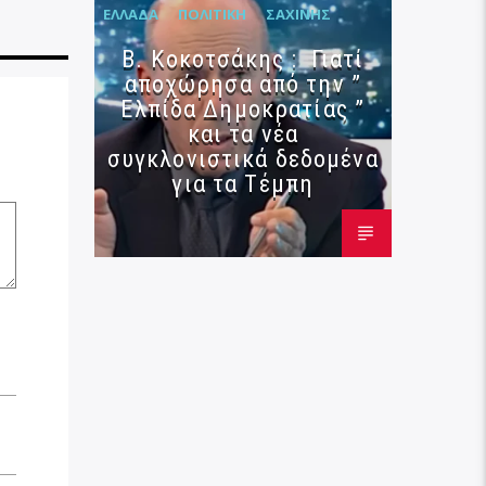
ΕΛΛΆΔΑ
ΠΟΛΙΤΙΚΉ
ΣΑΧΊΝΗΣ
Β. Κοκοτσάκης : Γιατί
αποχώρησα από την ”
Ελπίδα Δημοκρατίας ”
και τα νέα
συγκλονιστικά δεδομένα
για τα Τέμπη