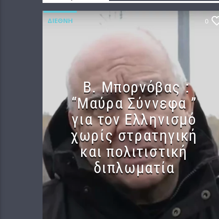
ΔΙΕΘΝΉ
0
B. Μπορνόβας :
“Μαύρα Σύννεφα ”
για τον Ελληνισμό
χωρίς στρατηγική
και πολιτιστική
διπλωματία