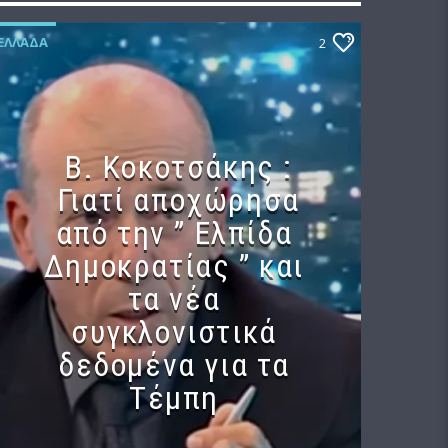
ΕΛΛΆΔΑ
2
Β. Κοκοτσάκης :
Γιατί αποχώρησα
από την ” Ελπίδα
Δημοκρατίας ” και
τα νέα
συγκλονιστικά
δεδομένα για τα
Τέμπη