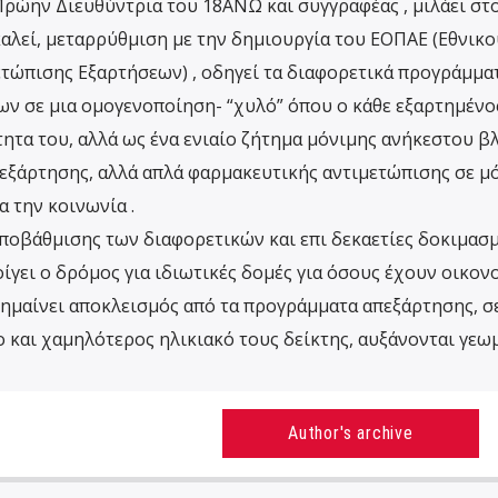
Πρώην Διευθύντρια του 18ΑΝΩ και συγγραφέας , μιλάει στο
καλεί, μεταρρύθμιση με την δημιουργία του ΕΟΠΑΕ (Εθνικο
ώπισης Εξαρτήσεων) , οδηγεί τα διαφορετικά προγράμματ
των σε μια ομογενοποίηση- “χυλό” όπου ο κάθε εξαρτημένο
ητα του, αλλά ως ένα ενιαίο ζήτημα μόνιμης ανήκεστου βλ
εξάρτησης, αλλά απλά φαρμακευτικής αντιμετώπισης σε μ
α την κοινωνία .
 υποβάθμισης των διαφορετικών και επι δεκαετίες δοκιμασ
γει ο δρόμος για ιδιωτικές δομές για όσους έχουν οικον
σημαίνει αποκλεισμός από τα προγράμματα απεξάρτησης, σε
ο και χαμηλότερος ηλικιακό τους δείκτης, αυξάνονται γεωμ
Author's archive