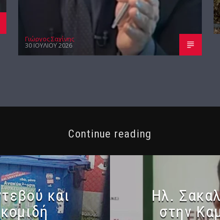
Γιώργος Σαχίνης
30 ΙΟΥΛΊΟΥ 2026
Continue reading
ντεβού και
Ηλ. Σακα
οκομιδή
στην Κα