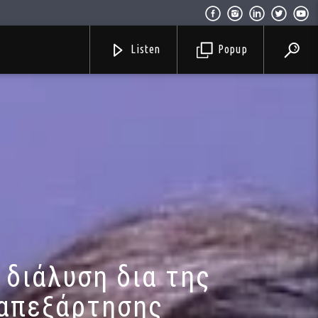
Listen
Popup
 διάλυση δια της
 απεξάρτησης