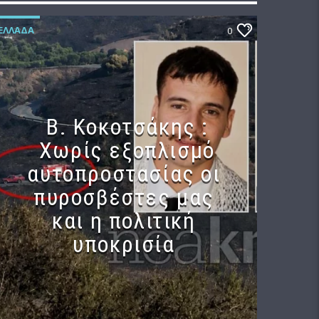
ΕΛΛΆΔΑ
0
Β. Κοκοτσάκης :
Χωρίς εξοπλισμό
αυτοπροστασίας οι
πυροσβέστες μας
και η πολιτική
υποκρισία