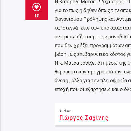
Η Κατερίνα Μάτσα , Ψυχίατρος – 
για το πώς η δήθεν όπως την απο
18
Οργανισμού Πρόληψης και Αντιμετ
τα “στεγνά” είτε των υποκατάστα
αντιμετωπίζεται με την μοναδικότ
που δεν χρήζει προγραμμάτων απ
βάση , ως επιβαρυντικό κόστος γι
Η κ. Μάτσα τονίζει ότι μέσω της
θεραπευτικών προγραμμάτων, ανοί
άνεση , αλλά για την πλειοψηφία 
εποχή που οι εξαρτήσεις και ο όλ
Author
Γιώργος Σαχίνης