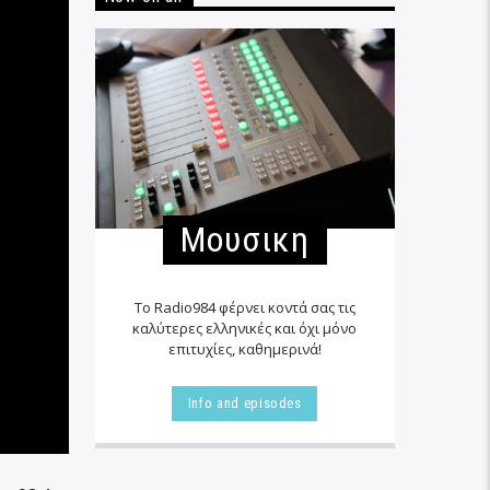
Μουσικη
Το Radio984 φέρνει κοντά σας τις
καλύτερες ελληνικές και όχι μόνο
επιτυχίες, καθημερινά!
Info and episodes