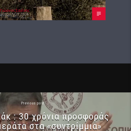
Γιώργος Σαχίνης
30 ΙΟΥΛΊΟΥ 2026
Previous post
λάκ : 30 χρόνια προσφοράς
μεράτα στα «συντρίμμια»