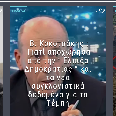
ΕΛΛΆΔΑ
2
Β. Κοκοτσάκης :
Γιατί αποχώρησα
από την ” Ελπίδα
Δημοκρατίας ” και
τα νέα
συγκλονιστικά
δεδομένα για τα
Τέμπη