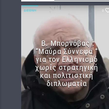
ΔΙΕΘΝΉ
0
B. Μπορνόβας :
“Μαύρα Σύννεφα ”
για τον Ελληνισμό
χωρίς στρατηγική
και πολιτιστική
διπλωματία