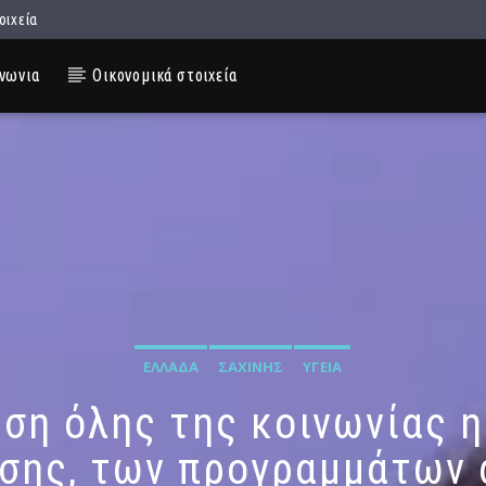
οιχεία
νωνια
Οικονομικά στοιχεία
ΕΛΛΆΔΑ
ΣΑΧΊΝΗΣ
ΥΓΕΊΑ
ση όλης της κοινωνίας η
σης, των προγραμμάτων