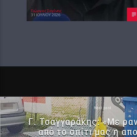
Γιώργος Σαχίνης
31 ΙΟΥΛΊΟΥ 2026
Next post
Γ. Τσαγγαράκης: «Με ρα
από το σπίτι μας η απ