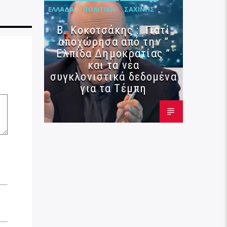
ΕΛΛΆΔΑ
ΠΟΛΙΤΙΚΉ
ΣΑΧΊΝΗΣ
Β. Κοκοτσάκης : Γιατί
αποχώρησα από την ”
Ελπίδα Δημοκρατίας ”
και τα νέα
συγκλονιστικά δεδομένα
για τα Τέμπη