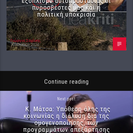
εξοπλισμό αυτοπροστασίας οι
πυροσβέστες μας και η
πολιτική υποκρισία
Γιώργος Σαχίνης
30 ΙΟΥΛΊΟΥ 2026
Continue reading
Next post
Κ. Μάτσα: Υπόθεση όλης της
κοινωνίας η διάλυση δια της
ομογενοποίησης, των
προγραμμάτων απεξάρτησης