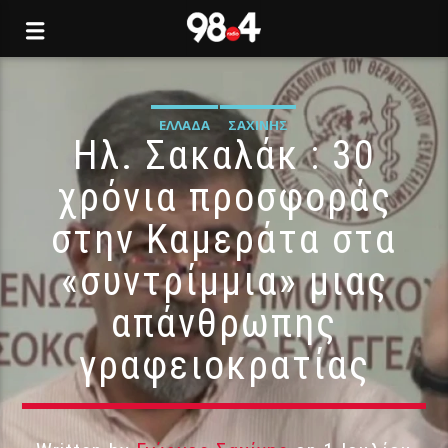
ΕΛΛΆΔΑ
ΣΑΧΊΝΗΣ
Ηλ. Σακαλάκ : 30
χρόνια προσφοράς
στην Καμεράτα στα
«συντρίμμια» μιας
απάνθρωπης
γραφειοκρατίας