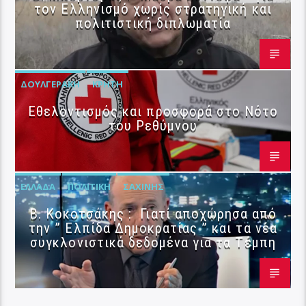
τον Ελληνισμό χωρίς στρατηγική και
πολιτιστική διπλωματία
ΔΟΥΛΓΕΡΆΚΗ
ΚΡΉΤΗ
Εθελοντισμός και προσφορά στο Νότο
του Ρεθύμνου
ΕΛΛΆΔΑ
ΠΟΛΙΤΙΚΉ
ΣΑΧΊΝΗΣ
Β. Κοκοτσάκης : Γιατί αποχώρησα από
την ” Ελπίδα Δημοκρατίας ” και τα νέα
συγκλονιστικά δεδομένα για τα Τέμπη