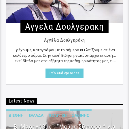
Αγγελα Δουλγερακη
Αγγέλα Δουλγεράκη
Τρέχουμε, Καταγράφουμε το σήμερα κι Ελπίζουμε σε ένα
καλύτερο αύριο. Στην καλή Είδηση, γιατί υπάρχει κι αυτή…
εκεί δίπλα μας στα αζήτητα της καθημερινότητας μας, τις
περισσότερες φορές…
Info and episodes
Latest News
ΔΙΕΘΝΉ
ΕΛΛΆΔΑ
ΠΟΛΙΤΙΚΉ
ΣΑΧΊΝΗΣ
B. Μπορνόβας : “Μαύρα Σύννεφα ” για