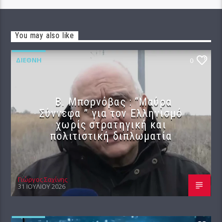
You may also like
ΔΙΕΘΝΉ
0
B. Μπορνόβας : “Μαύρα
Σύννεφα ” για τον Ελληνισμό
χωρίς στρατηγική και
πολιτιστική διπλωματία
Γιώργος Σαχίνης
31 ΙΟΥΛΊΟΥ 2026