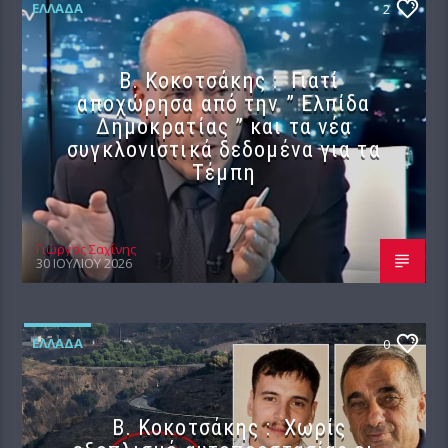
ΕΛΛΆΔΑ
2
Β. Κοκοτσάκης : Γιατί
αποχώρησα από την ” Ελπίδα
Δημοκρατίας ” και τα νέα
συγκλονιστικά δεδομένα για τα
Τέμπη
Γιώργος Σαχίνης
30 ΙΟΥΛΊΟΥ 2026
ΕΛΛΆΔΑ
0
Β. Κοκοτσάκης : Χωρίς