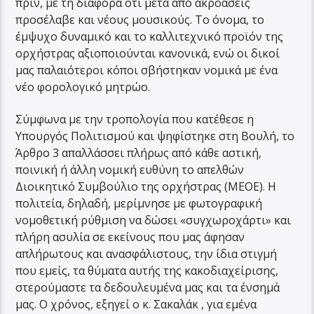
πριν, με τη διαφορά ότι μετά από ακροάσεις
προσέλαβε και νέους μουσικούς. Το όνομα, το
έμψυχο δυναμικό και το καλλιτεχνικό προϊόν της
ορχήστρας αξιοποιούνται κανονικά, ενώ οι δικοί
μας παλαιότεροι κόποι σβήστηκαν νομικά με ένα
νέο φορολογικό μητρώο.
Σύμφωνα με την τροπολογία που κατέθεσε η
Υπουργός Πολιτισμού και ψηφίστηκε στη Βουλή, το
Άρθρο 3 απαλλάσσει πλήρως από κάθε αστική,
ποινική ή άλλη νομική ευθύνη το απελθών
Διοικητικό Συμβούλιο της ορχήστρας (ΜΕΟΕ). Η
πολιτεία, δηλαδή, μερίμνησε με φωτογραφική
νομοθετική ρύθμιση να δώσει «συγχωροχάρτι» και
πλήρη ασυλία σε εκείνους που μας άφησαν
απλήρωτους και ανασφάλιστους, την ίδια στιγμή
που εμείς, τα θύματα αυτής της κακοδιαχείρισης,
στερούμαστε τα δεδουλευμένα μας και τα ένσημά
μας. Ο χρόνος, εξηγεί ο κ. Σακαλάκ , για εμένα