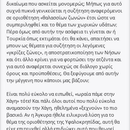
δικαίωμα που ασκείται μονομερώς; Μήπως για αυτό
συχνά πυκνά γενικεύεται η συζήτηση αναφερόμενοι
σε οριοθέτηση «θαλασσίων ζωνών» έτσι ώστε να
συμπεριληφθεί και το θέμα των χωρικών υδάτων;
Πέρα όμως από αυτήν την ασάφεια τι γίνεται αν ή
Τουρκία όπως εκτιμάται ότι θα κάνει, απαιτήσει να
μπουν ως θέματα για συζήτηση οι λεγόμενες
«γκρίζες ζώνες», η αποστρατικοποίηση των Νήσων
και ότι άλλο κρίνει για να φορτώσει την ατζέντα και
για αυτό αναφέρεται συνεχώς σε διάλογο χωρίς
όρους και προϋποθέσεις. Θα ξεφύγουμε από αυτήν
την μέγγενη που κάποιοι μας βάζουν;
Είναι πολύ εύκολο να ειπωθεί, «ωραία πάμε στην
Χάγη» τότε! Και πάλι όλοι αυτοί που πολύ εύκολα
αναμασούν την Χάγη, ηθελημένα «ξεχνούν» το πιο
βασικό. Αν η Άγκυρα ήθελε ειλικρινά λύση για το
θέμα της οριοθέτησης της Υφαλοκρηπίδας, αυτή θα
είχε επιτευχθεί αλλά επιδιώκει αυτό που θεωρεί