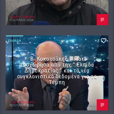
Γιώργος Σαχίνης
31 ΙΟΥΛΊΟΥ 2026
ΕΛΛΆΔΑ
2
Β. Κοκοτσάκης : Γιατί
αποχώρησα από την ” Ελπίδα
Δημοκρατίας ” και τα νέα
συγκλονιστικά δεδομένα για τα
Τέμπη
Γιώργος Σαχίνης
30 ΙΟΥΛΊΟΥ 2026