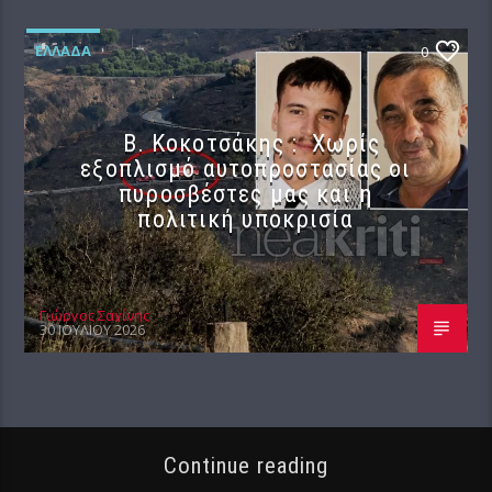
ΕΛΛΆΔΑ
0
Β. Κοκοτσάκης : Χωρίς
εξοπλισμό αυτοπροστασίας οι
πυροσβέστες μας και η
πολιτική υποκρισία
Γιώργος Σαχίνης
30 ΙΟΥΛΊΟΥ 2026
Continue reading