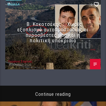
ΕΛΛΆΔΑ
0
Β. Κοκοτσάκης : Χωρίς
εξοπλισμό αυτοπροστασίας οι
πυροσβέστες μας και η
πολιτική υποκρισία
Γιώργος Σαχίνης
30 ΙΟΥΛΊΟΥ 2026
Continue reading