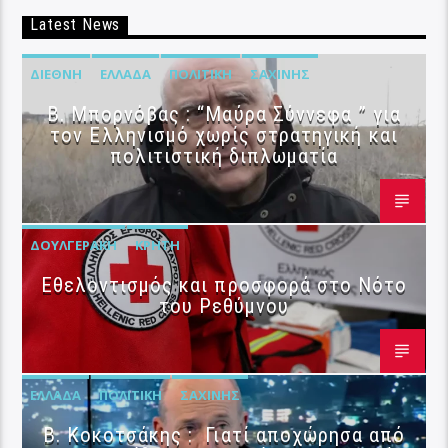
Latest News
ΔΙΕΘΝΉ
ΕΛΛΆΔΑ
ΠΟΛΙΤΙΚΉ
ΣΑΧΊΝΗΣ
B. Μπορνόβας : “Μαύρα Σύννεφα ” για
τον Ελληνισμό χωρίς στρατηγική και
πολιτιστική διπλωματία
ΔΟΥΛΓΕΡΆΚΗ
ΚΡΉΤΗ
Εθελοντισμός και προσφορά στο Νότο
του Ρεθύμνου
ΕΛΛΆΔΑ
ΠΟΛΙΤΙΚΉ
ΣΑΧΊΝΗΣ
Β. Κοκοτσάκης : Γιατί αποχώρησα από