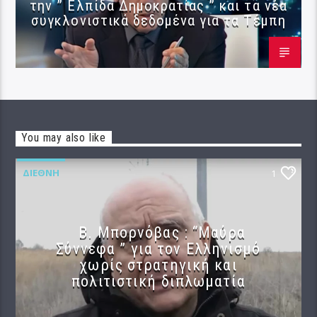
την ” Ελπίδα Δημοκρατίας ” και τα νέα
συγκλονιστικά δεδομένα για τα Τέμπη
You may also like
ΔΙΕΘΝΉ
1
B. Μπορνόβας : “Μαύρα
Σύννεφα ” για τον Ελληνισμό
χωρίς στρατηγική και
πολιτιστική διπλωματία