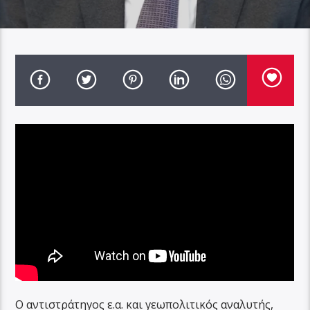
Ο αντιστράτηγος ε.α. και γεωπολιτικός αναλυτής,