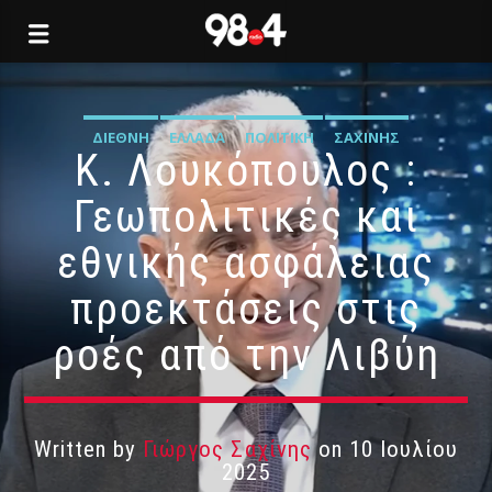
ΔΙΕΘΝΉ
ΕΛΛΆΔΑ
ΠΟΛΙΤΙΚΉ
ΣΑΧΊΝΗΣ
Κ. Λουκόπουλος :
Γεωπολιτικές και
εθνικής ασφάλειας
προεκτάσεις στις
ροές από την Λιβύη
Written by
Γιώργος Σαχίνης
on 10 Ιουλίου
2025