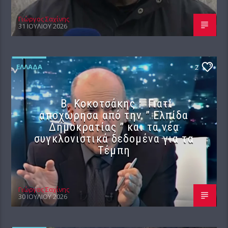
Γιώργος Σαχίνης
31 ΙΟΥΛΊΟΥ 2026
ΕΛΛΆΔΑ
2
Β. Κοκοτσάκης : Γιατί
αποχώρησα από την ” Ελπίδα
Δημοκρατίας ” και τα νέα
συγκλονιστικά δεδομένα για τα
Τέμπη
Γιώργος Σαχίνης
30 ΙΟΥΛΊΟΥ 2026