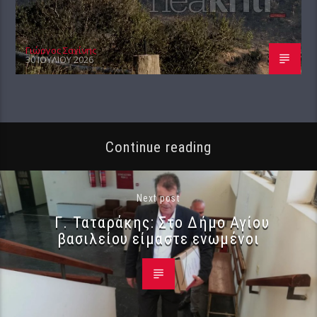
Γιώργος Σαχίνης
30 ΙΟΥΛΊΟΥ 2026
Continue reading
Next post
Γ. Ταταράκης: Στο Δήμο Αγίου
βασιλείου είμαστε ενωμένοι