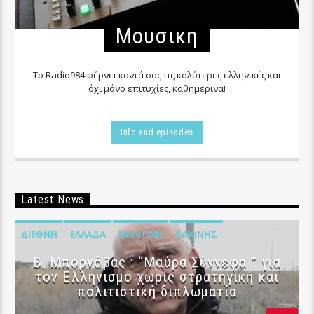
Μουσικη
Το Radio984 φέρνει κοντά σας τις καλύτερες ελληνικές και
όχι μόνο επιτυχίες, καθημερινά!
Info and episodes
Latest News
ΔΙΕΘΝΉ
ΕΛΛΆΔΑ
ΠΟΛΙΤΙΚΉ
ΣΑΧΊΝΗΣ
B. Μπορνόβας : “Μαύρα Σύννεφα ” για
τον Ελληνισμό χωρίς στρατηγική και
πολιτιστική διπλωματία