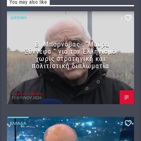
You may also like
ΔΙΕΘΝΉ
1
B. Μπορνόβας : “Μαύρα
Σύννεφα ” για τον Ελληνισμό
χωρίς στρατηγική και
πολιτιστική διπλωματία
Γιώργος Σαχίνης
31 ΙΟΥΛΊΟΥ 2026
ΕΛΛΆΔΑ
2