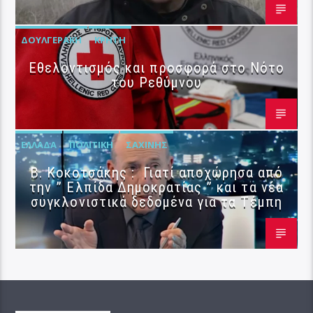
ΔΟΥΛΓΕΡΆΚΗ
ΚΡΉΤΗ
Εθελοντισμός και προσφορά στο Νότο
του Ρεθύμνου
ΕΛΛΆΔΑ
ΠΟΛΙΤΙΚΉ
ΣΑΧΊΝΗΣ
Β. Κοκοτσάκης : Γιατί αποχώρησα από
την ” Ελπίδα Δημοκρατίας ” και τα νέα
συγκλονιστικά δεδομένα για τα Τέμπη