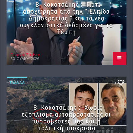
Β. Κοκοτσάκης : Γιατί
αποχώρησα από την ” Ελπίδα
Δημοκρατίας ” και τα νέα
συγκλονιστικά δεδομένα για τα
Τέμπη
Γιώργος Σαχίνης
30 ΙΟΥΛΊΟΥ 2026
ΕΛΛΆΔΑ
0
Β. Κοκοτσάκης : Χωρίς
εξοπλισμό αυτοπροστασίας οι
πυροσβέστες μας και η
πολιτική υποκρισία