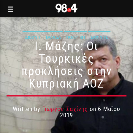
ΔΙΕΘΝΉ
ΕΛΛΆΔΑ
ΠΟΛΙΤΙΚΉ
ΣΑΧΊΝΗΣ
Ι. Μάζης: Οι
Τουρκικές
προκλήσεις στην
Κυπριακή ΑΟΖ
Written by
Γιώργος Σαχίνης
on 6 Μαΐου
2019