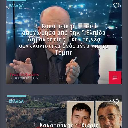
ΕΛΛΆΔΑ
2
Β. Κοκοτσάκης : Γιατί
αποχώρησα από την ” Ελπίδα
Δημοκρατίας ” και τα νέα
συγκλονιστικά δεδομένα για τα
Τέμπη
Γιώργος Σαχίνης
30 ΙΟΥΛΊΟΥ 2026
ΕΛΛΆΔΑ
0
Β. Κοκοτσάκης : Χωρίς