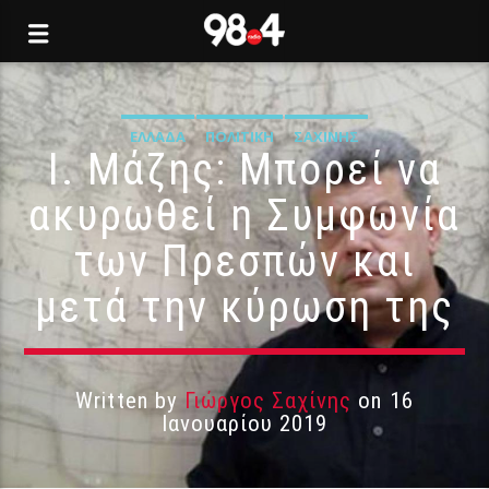
ΕΛΛΆΔΑ
ΠΟΛΙΤΙΚΉ
ΣΑΧΊΝΗΣ
Ι. Μάζης: Μπορεί να
ακυρωθεί η Συμφωνία
των Πρεσπών και
μετά την κύρωση της
Written by
Γιώργος Σαχίνης
on 16
Ιανουαρίου 2019