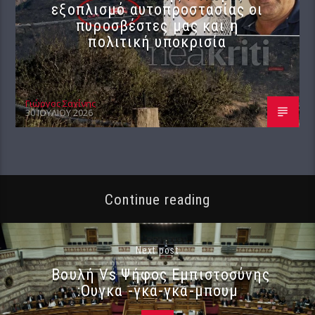
εξοπλισμό αυτοπροστασίας οι
πυροσβέστες μας και η
πολιτική υποκρισία
Γιώργος Σαχίνης
30 ΙΟΥΛΊΟΥ 2026
Continue reading
Next post
Βουλή Vs Ψήφος Εμπιστοσύνης
:Ουγκα -γκα-γκα-μπουμ