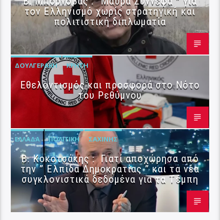
B. Μπορνόβας : “Μαύρα Σύννεφα ” για
τον Ελληνισμό χωρίς στρατηγική και
πολιτιστική διπλωματία
ΔΟΥΛΓΕΡΆΚΗ
ΚΡΉΤΗ
Εθελοντισμός και προσφορά στο Νότο
του Ρεθύμνου
ΕΛΛΆΔΑ
ΠΟΛΙΤΙΚΉ
ΣΑΧΊΝΗΣ
Β. Κοκοτσάκης : Γιατί αποχώρησα από
την ” Ελπίδα Δημοκρατίας ” και τα νέα
συγκλονιστικά δεδομένα για τα Τέμπη