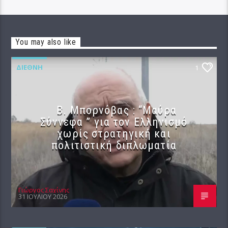
You may also like
ΔΙΕΘΝΉ
1
B. Μπορνόβας : “Μαύρα
Σύννεφα ” για τον Ελληνισμό
χωρίς στρατηγική και
πολιτιστική διπλωματία
Γιώργος Σαχίνης
31 ΙΟΥΛΊΟΥ 2026