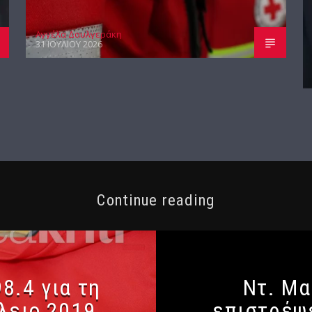
Αγγέλα Δουλγεράκη
31 ΙΟΥΛΊΟΥ 2026
Continue reading
8.4 για τη
Ντ. Μα
λειο 2019
επιστρέψε