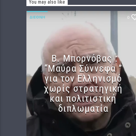
You may also like
ΔΙΕΘΝΉ
0
B. Μπορνόβας :
“Μαύρα Σύννεφα ”
για τον Ελληνισμό
χωρίς στρατηγική
και πολιτιστική
διπλωματία