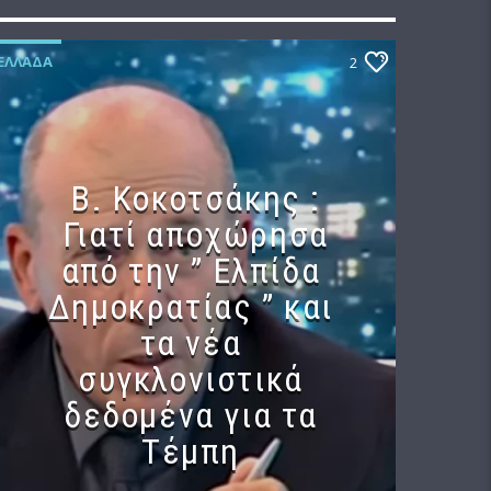
ΕΛΛΆΔΑ
2
Β. Κοκοτσάκης :
Γιατί αποχώρησα
από την ” Ελπίδα
Δημοκρατίας ” και
τα νέα
συγκλονιστικά
δεδομένα για τα
Τέμπη