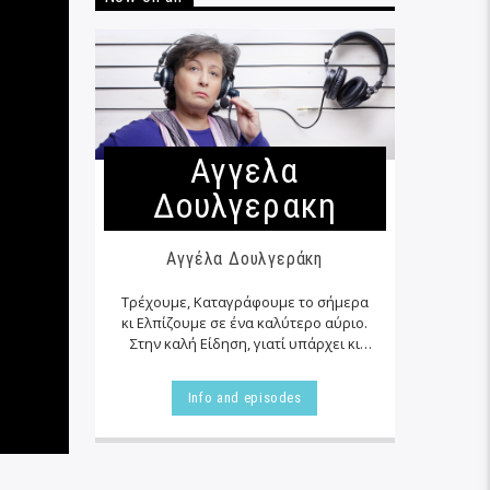
Αγγελα
Δουλγερακη
Αγγέλα Δουλγεράκη
Τρέχουμε, Καταγράφουμε το σήμερα
κι Ελπίζουμε σε ένα καλύτερο αύριο.
Στην καλή Είδηση, γιατί υπάρχει κι
αυτή… εκεί δίπλα μας στα αζήτητα της
καθημερινότητας μας, τις
Info and episodes
περισσότερες φορές…