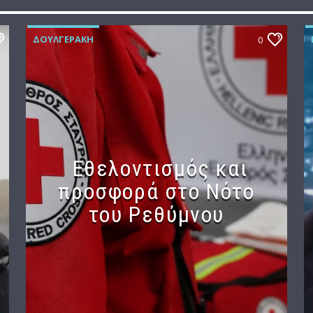
ΔΟΥΛΓΕΡΆΚΗ
0
Εθελοντισμός και
προσφορά στο Νότο
του Ρεθύμνου