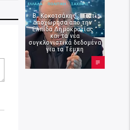
ΕΛΛΆΔΑ
ΠΟΛΙΤΙΚΉ
ΣΑΧΊΝΗΣ
Β. Κοκοτσάκης : Γιατί
αποχώρησα από την ”
Ελπίδα Δημοκρατίας ”
και τα νέα
συγκλονιστικά δεδομένα
για τα Τέμπη