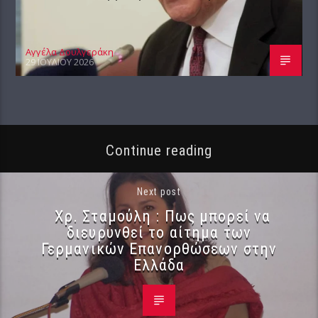
Αγγέλα Δουλγεράκη
29 ΙΟΥΛΊΟΥ 2026
Continue reading
Next post
Χρ. Σταμούλη : Πως μπορεί να
διευρυνθεί το αίτημα των
Γερμανικών Επανορθώσεων στην
Ελλάδα