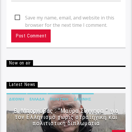
Save my name, email, and website in this
browser for the next time I comment.
Now on air
Latest News
ΔΙΕΘΝΉ
ΕΛΛΆΔΑ
ΠΟΛΙΤΙΚΉ
ΣΑΧΊΝΗΣ
B. Μπορνόβας : “Μαύρα Σύννεφα ” για
τον Ελληνισμό χωρίς στρατηγική και
πολιτιστική διπλωματία