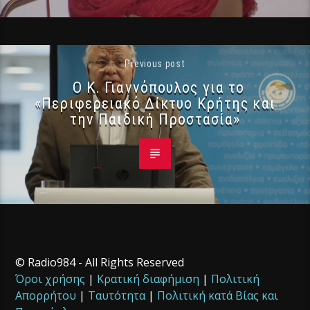
Previous post
Ο Κ. Γιαννόπουλος για το
«Περιφερειακό Δίκτυο Κρήτης και
την Παιδική Προστασία»
© Radio984 - All Rights Reserved
Όροι χρήσης
|
Κρατική διαφήμιση
|
Πολιτική
Απορρήτου
|
Ταυτότητα
|
Πολιτική κατά Βίας και