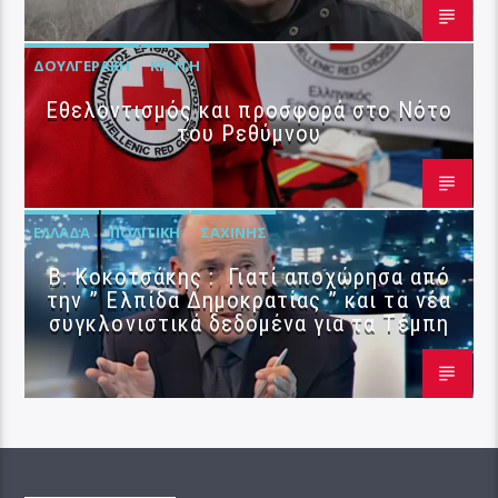
ΔΟΥΛΓΕΡΆΚΗ
ΚΡΉΤΗ
Εθελοντισμός και προσφορά στο Νότο
του Ρεθύμνου
ΕΛΛΆΔΑ
ΠΟΛΙΤΙΚΉ
ΣΑΧΊΝΗΣ
Β. Κοκοτσάκης : Γιατί αποχώρησα από
την ” Ελπίδα Δημοκρατίας ” και τα νέα
συγκλονιστικά δεδομένα για τα Τέμπη