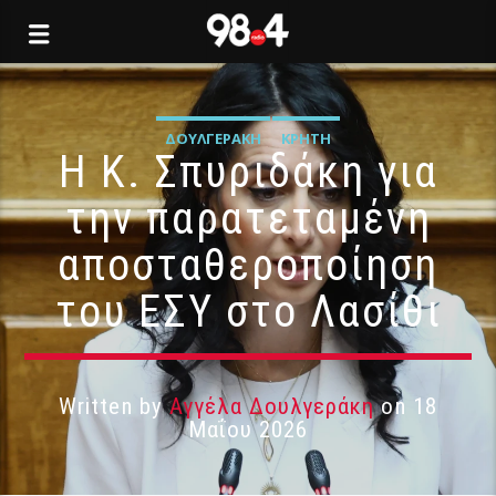
ΔΟΥΛΓΕΡΆΚΗ
ΚΡΉΤΗ
Η Κ. Σπυριδάκη για
την παρατεταμένη
αποσταθεροποίηση
του ΕΣΥ στο Λασίθι
Written by
Αγγέλα Δουλγεράκη
on 18
Μαΐου 2026