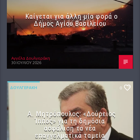
Καίγεται για άλλη μία φορά ο
Δήμος Αγίου Βασιλείου
Αγγέλα Δουλγεράκη
30 ΙΟΥΛΊΟΥ 2026
ΔΟΥΛΓΕΡΆΚΗ
0
Α. Μητρόπουλος: «Δούρειος
Ίππος» για τη δημόσια
ασφάλιση τα νέα
επαγγελματικά ταμεία