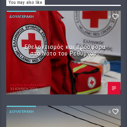
You may also like
ΔΟΥΛΓΕΡΆΚΗ
0
Εθελοντισμός και προσφορά
στο Νότο του Ρεθύμνου
Αγγέλα Δουλγεράκη
31 ΙΟΥΛΊΟΥ 2026
ΔΟΥΛΓΕΡΆΚΗ
0