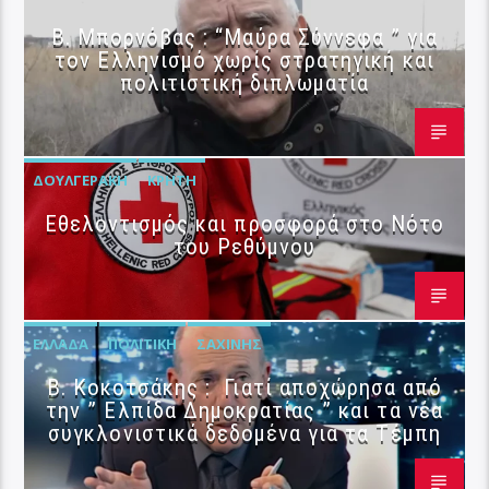
B. Μπορνόβας : “Μαύρα Σύννεφα ” για
τον Ελληνισμό χωρίς στρατηγική και
πολιτιστική διπλωματία
ΔΟΥΛΓΕΡΆΚΗ
ΚΡΉΤΗ
Εθελοντισμός και προσφορά στο Νότο
του Ρεθύμνου
ΕΛΛΆΔΑ
ΠΟΛΙΤΙΚΉ
ΣΑΧΊΝΗΣ
Β. Κοκοτσάκης : Γιατί αποχώρησα από
την ” Ελπίδα Δημοκρατίας ” και τα νέα
συγκλονιστικά δεδομένα για τα Τέμπη