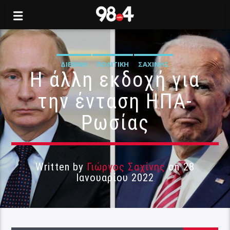
ΔΙΕΘΝΉ
ΠΟΛΙΤΙΚΉ
ΣΑΧΊΝΗΣ
Η άλλη εκδοχή για
την ένταση ΗΠΑ-
Ρωσίας
Written by
Γιώργος Σαχίνης
on 28
Ιανουαρίου 2022