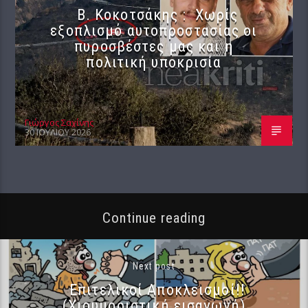
Β. Κοκοτσάκης : Χωρίς
εξοπλισμό αυτοπροστασίας οι
πυροσβέστες μας και η
πολιτική υποκρισία
Γιώργος Σαχίνης
30 ΙΟΥΛΊΟΥ 2026
Continue reading
Next post
Επιτελικοί Αποκλεισμοί!!
(Χιουμοριστική εισαγωγή)