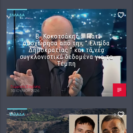
ΕΛΛΆΔΑ
2
Β. Κοκοτσάκης : Γιατί
αποχώρησα από την ” Ελπίδα
Δημοκρατίας ” και τα νέα
συγκλονιστικά δεδομένα για τα
Τέμπη
Γιώργος Σαχίνης
30 ΙΟΥΛΊΟΥ 2026
ΕΛΛΆΔΑ
0