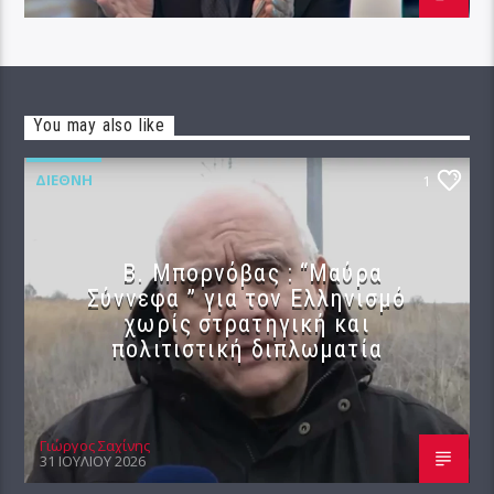
You may also like
ΔΙΕΘΝΉ
1
B. Μπορνόβας : “Μαύρα
Σύννεφα ” για τον Ελληνισμό
χωρίς στρατηγική και
πολιτιστική διπλωματία
Γιώργος Σαχίνης
31 ΙΟΥΛΊΟΥ 2026