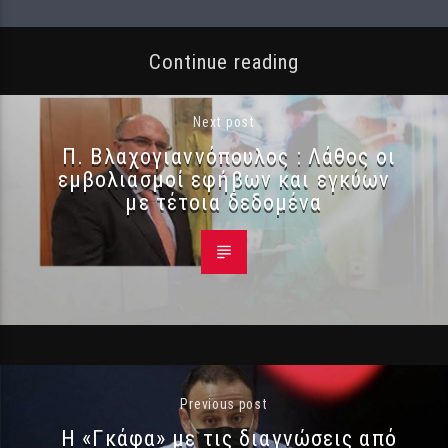
Continue reading
Next post
Π. Βλαχογιαννόπουλος : Λάθος οι
εμβολιασμοί εφήβων και εγκύων
με τέτοια δεδομένα
Previous post
Η «Γκάφα» με τις διαγνώσεις από