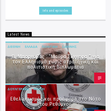
Info and episodes
Latest News
ΔΙΕΘΝΉ
ΕΛΛΆΔΑ
ΠΟΛΙΤΙΚΉ
ΣΑΧΊΝΗΣ
B. Μπορνόβας : “Μαύρα Σύννεφα ” για
τον Ελληνισμό χωρίς στρατηγική και
πολιτιστική διπλωματία
ΔΟΥΛΓΕΡΆΚΗ
ΚΡΉΤΗ
Εθελοντισμός και προσφορά στο Νότο
του Ρεθύμνου