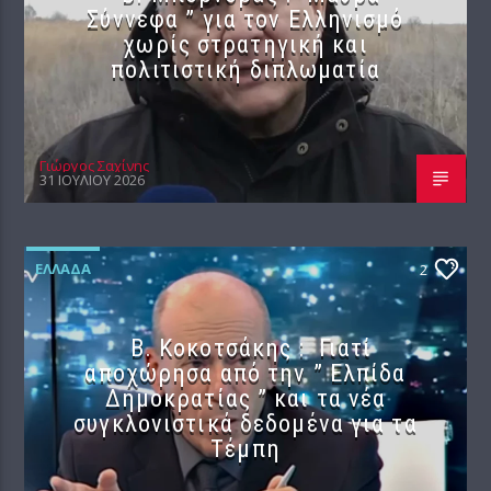
Σύννεφα ” για τον Ελληνισμό
χωρίς στρατηγική και
πολιτιστική διπλωματία
Γιώργος Σαχίνης
31 ΙΟΥΛΊΟΥ 2026
ΕΛΛΆΔΑ
2
Β. Κοκοτσάκης : Γιατί
αποχώρησα από την ” Ελπίδα
Δημοκρατίας ” και τα νέα
συγκλονιστικά δεδομένα για τα
Τέμπη