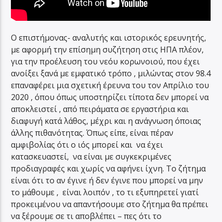
Ο επιστήμονας- αναλυτής και ιστορικός ερευνητής,
με αφορμή την επίσημη συζήτηση στις ΗΠΑ πλέον,
για την προέλευση του νεόυ κορωνοιού, που έχει
ανοίξει ξανά με εμφατικό τρόπο , μιλώντας στον 98.4
επαναφέρει μια σχετική έρευνα του τον Απρίλιο του
2020 , όπου όπως υποστηρίζει τίποτα δεν μπορεί να
αποκλειστεί , από πειράματα σε εργαστήρια και
διαφυγή κατά λάθος, μέχρι και η ανάγνωση όποιας
άλλης πιθανότητας. Όπως είπε, είναι πέραν
αμφιβολίας ότι ο ιός μπορεί και να έχει
κατασκευαστεί, να είναι με συγκεκριμένες
προδιαγραφές και χωρίς να αφήνει ίχνη. Το ζήτημα
είναι ότι το αν έγινε ή δεν έγινε που μπορεί να μην
το μάθουμε , είναι λοιπόν , το τι εξυπηρετεί γιατί
προκειμένου να απαντήσουμε στο ζήτημα θα πρέπει
να ξέρουμε σε τι αποβλέπει – πες ότι το