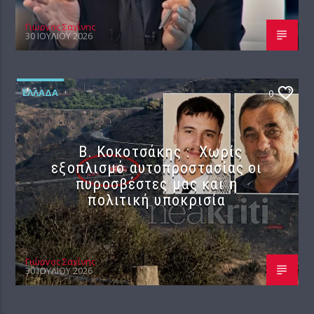
Γιώργος Σαχίνης
30 ΙΟΥΛΊΟΥ 2026
ΕΛΛΆΔΑ
0
Β. Κοκοτσάκης : Χωρίς
εξοπλισμό αυτοπροστασίας οι
πυροσβέστες μας και η
πολιτική υποκρισία
Γιώργος Σαχίνης
30 ΙΟΥΛΊΟΥ 2026