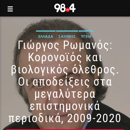
ΕΛΛΆΔΑ
ΣΑΧΊΝΗΣ
ΥΓΕΊΑ
Γιώργος Ρωμανός:
Κορονοϊός και
βιολογικός όλεθρος.
Οι αποδείξεις στα
μεγαλύτερα
επιστημονικά
περιοδικά, 2009-2020