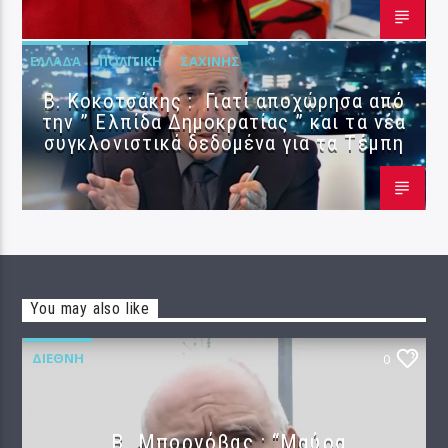
ΕΛΛΆΔΑ
ΠΟΛΙΤΙΚΉ
ΣΑΧΊΝΗΣ
Β. Κοκοτσάκης : Γιατί αποχώρησα από
την ” Ελπίδα Δημοκρατίας ” και τα νέα
συγκλονιστικά δεδομένα για τα Τέμπη
You may also like
ΔΙΕΘΝΉ
0
B. Μπορνόβας : “Μαύρα