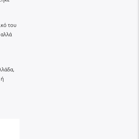
ικό του
 αλλά
λλάδα,
 ή