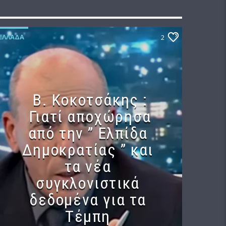
ΕΛΛΆΔΑ
2
Β. Κοκοτσάκης :
Γιατί αποχώρησα
από την ” Ελπίδα
Δημοκρατίας ” και
τα νέα
συγκλονιστικά
δεδομένα για τα
Τέμπη