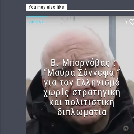
You may also like
ΔΙΕΘΝΉ
1
B. Μπορνόβας :
“Μαύρα Σύννεφα ”
για τον Ελληνισμό
χωρίς στρατηγική
και πολιτιστική
διπλωματία