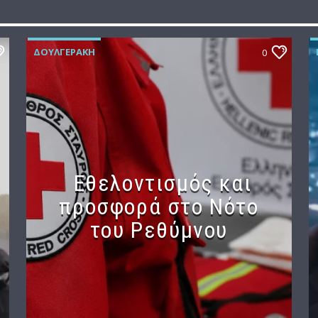
ΔΟΥΛΓΕΡΆΚΗ
0
Εθελοντισμός και
προσφορά στο Νότο
του Ρεθύμνου