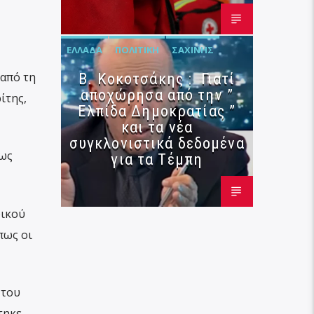
ΕΛΛΆΔΑ
ΠΟΛΙΤΙΚΉ
ΣΑΧΊΝΗΣ
 από τη
Β. Κοκοτσάκης : Γιατί
αποχώρησα από την ”
ίτης,
Ελπίδα Δημοκρατίας ”
και τα νέα
συγκλονιστικά δεδομένα
ίως
για τα Τέμπη
ρικού
πως οι
 του
τηκε