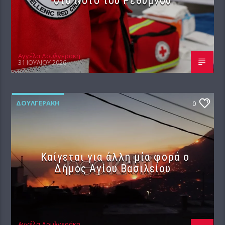
Αγγέλα Δουλγεράκη
31 ΙΟΥΛΊΟΥ 2026
ΔΟΥΛΓΕΡΆΚΗ
0
Καίγεται για άλλη μία φορά ο
Δήμος Αγίου Βασιλείου
Αγγέλα Δουλγεράκη