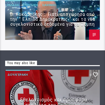
ΕΛΛΆΔΑ
ΠΟΛΙΤΙΚΉ
ΣΑΧΊΝΗΣ
Β. Κοκοτσάκης : Γιατί αποχώρησα από
την ” Ελπίδα Δημοκρατίας ” και τα νέα
συγκλονιστικά δεδομένα για τα Τέμπη
You may also like
ΔΟΥΛΓΕΡΆΚΗ
0
Εθελοντισμός και προσφορά
στο Νότο του Ρεθύμνου