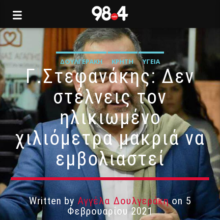
ΔΟΥΛΓΕΡΆΚΗ
ΚΡΉΤΗ
ΥΓΕΊΑ
Γ.Στεφανάκης: Δεν
στέλνεις τον
ηλικιωμένο
χιλιόμετρα μακριά να
εμβολιαστεί
Written by
Αγγέλα Δουλγεράκη
on 5
Φεβρουαρίου 2021