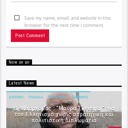
Save my name, email, and website in this
browser for the next time I comment.
Now on air
Latest News
ΔΙΕΘΝΉ
ΕΛΛΆΔΑ
ΠΟΛΙΤΙΚΉ
ΣΑΧΊΝΗΣ
B. Μπορνόβας : “Μαύρα Σύννεφα ” για
τον Ελληνισμό χωρίς στρατηγική και
πολιτιστική διπλωματία