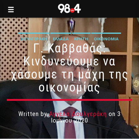
ΔΟΥΛΓΕΡΆΚΗ
ΕΛΛΆΔΑ
ΚΡΉΤΗ
ΟΙΚΟΝΟΜΊΑ
Γ. Καββαθάς:
Κινδυνεύουμε να
χάσουμε τη μάχη της
οικονομίας
Written by
Αγγέλα Δουλγεράκη
on 3
Ιουνίου 2020