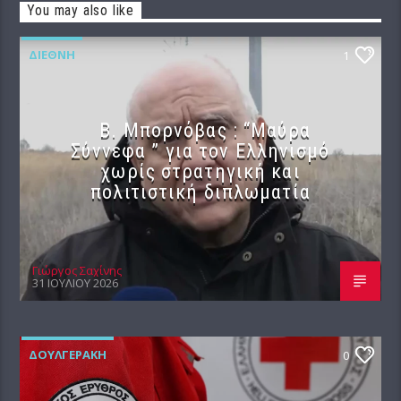
You may also like
ΔΙΕΘΝΉ
1
B. Μπορνόβας : “Μαύρα
Σύννεφα ” για τον Ελληνισμό
χωρίς στρατηγική και
πολιτιστική διπλωματία
Γιώργος Σαχίνης
31 ΙΟΥΛΊΟΥ 2026
ΔΟΥΛΓΕΡΆΚΗ
0