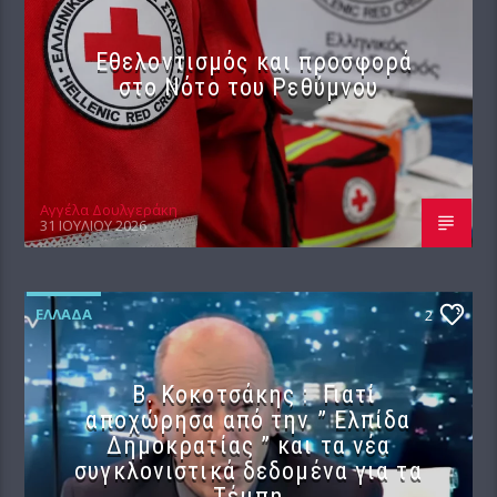
Εθελοντισμός και προσφορά
στο Νότο του Ρεθύμνου
Αγγέλα Δουλγεράκη
31 ΙΟΥΛΊΟΥ 2026
ΕΛΛΆΔΑ
2
Β. Κοκοτσάκης : Γιατί
αποχώρησα από την ” Ελπίδα
Δημοκρατίας ” και τα νέα
συγκλονιστικά δεδομένα για τα
Τέμπη