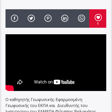
1
Ο καθηγητής Γεωφυσικής-Εφαρμοσμένη
Γεωφυσικής του ΕΚΠΑ και Διευθυντής του
Ινστιτούτου του ΕΛΜΕΠΑ Φίλιππος Βαλιανάτος,