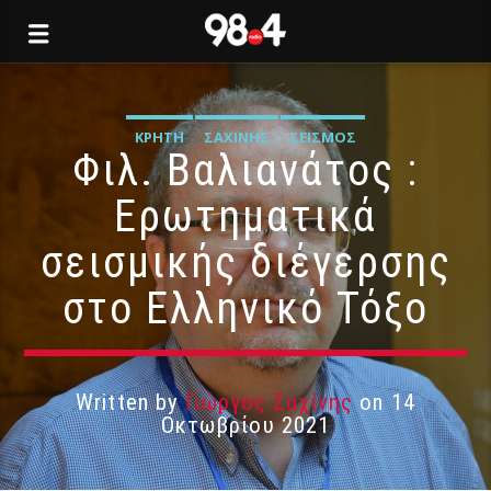
ΚΡΉΤΗ
ΣΑΧΊΝΗΣ
ΣΕΙΣΜΌΣ
Φιλ. Βαλιανάτος :
Ερωτηματικά
σεισμικής διέγερσης
στο Ελληνικό Τόξο
Written by
Γιώργος Σαχίνης
on 14
Οκτωβρίου 2021