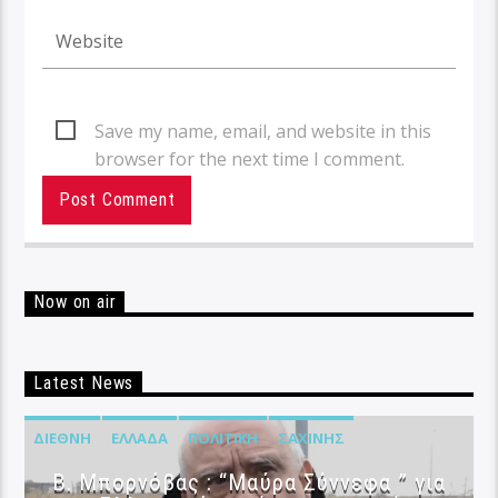
Save my name, email, and website in this
browser for the next time I comment.
Now on air
Latest News
ΔΙΕΘΝΉ
ΕΛΛΆΔΑ
ΠΟΛΙΤΙΚΉ
ΣΑΧΊΝΗΣ
B. Μπορνόβας : “Μαύρα Σύννεφα ” για