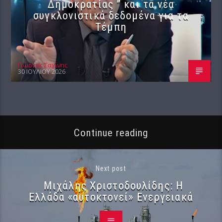
Δημοκρατίας ” και τα νέα
συγκλονιστικά δεδομένα για τα
Τέμπη
Γιώργος Σαχίνης
30 ΙΟΥΛΊΟΥ 2026
Continue reading
Next post
Μιχάλης Χριστοδουλίδης: Η
Ελλάδα «αυτοκτονεί» Ενεργειακά