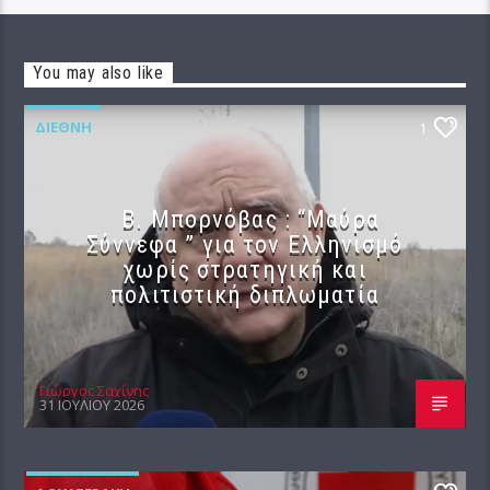
You may also like
ΔΙΕΘΝΉ
1
B. Μπορνόβας : “Μαύρα
Σύννεφα ” για τον Ελληνισμό
χωρίς στρατηγική και
πολιτιστική διπλωματία
Γιώργος Σαχίνης
31 ΙΟΥΛΊΟΥ 2026