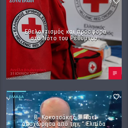
ΔΟΥΛΓΕΡΆΚΗ
0
Εθελοντισμός και προσφορά
στο Νότο του Ρεθύμνου
Αγγέλα Δουλγεράκη
31 ΙΟΥΛΊΟΥ 2026
ΕΛΛΆΔΑ
2
Β. Κοκοτσάκης : Γιατί
αποχώρησα από την ” Ελπίδα