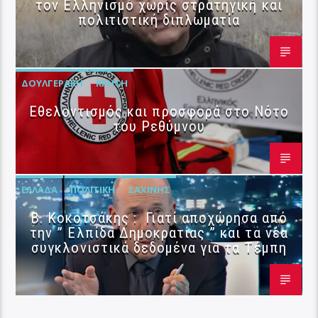
τον Ελληνισμό χωρίς στρατηγική και
πολιτιστική διπλωματία
ΔΟΥΛΓΕΡΆΚΗ
ΚΡΉΤΗ
Εθελοντισμός και προσφορά στο Νότο
του Ρεθύμνου
ΕΛΛΆΔΑ
ΠΟΛΙΤΙΚΉ
ΣΑΧΊΝΗΣ
Β. Κοκοτσάκης : Γιατί αποχώρησα από
την ” Ελπίδα Δημοκρατίας ” και τα νέα
συγκλονιστικά δεδομένα για τα Τέμπη