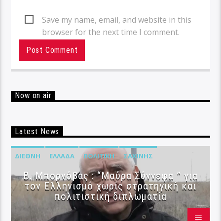
Save my name, email, and website in this
browser for the next time I comment.
Now on air
Latest News
ΔΙΕΘΝΉ
ΕΛΛΆΔΑ
ΠΟΛΙΤΙΚΉ
ΣΑΧΊΝΗΣ
B. Μπορνόβας : “Μαύρα Σύννεφα ” για
τον Ελληνισμό χωρίς στρατηγική και
πολιτιστική διπλωματία