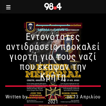
ΕΛΛΆΔΑ
ΣΑΧΊΝΗΣ
Εντονότατες
αντιδράσεις προκαλεί
γιορτή για τους ναζί
που έκαψαν την
Κρήτη
Written by
Γιώργος Σαχίνης
on 13 Απριλίου
2021