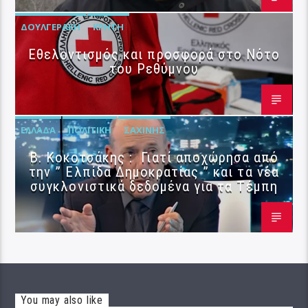
ΔΟΥΛΓΕΡΆΚΗ
ΚΡΉΤΗ
Εθελοντισμός και προσφορά στο Νότο
του Ρεθύμνου
ΕΛΛΆΔΑ
ΠΟΛΙΤΙΚΉ
ΣΑΧΊΝΗΣ
Β. Κοκοτσάκης : Γιατί αποχώρησα από
την ” Ελπίδα Δημοκρατίας ” και τα νέα
συγκλονιστικά δεδομένα για τα Τέμπη
You may also like