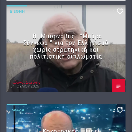
ΔΙΕΘΝΉ
1
B. Μπορνόβας : “Μαύρα
Σύννεφα ” για τον Ελληνισμό
χωρίς στρατηγική και
πολιτιστική διπλωματία
Γιώργος Σαχίνης
31 ΙΟΥΛΊΟΥ 2026
ΕΛΛΆΔΑ
2
Β. Κοκοτσάκης : Γιατί