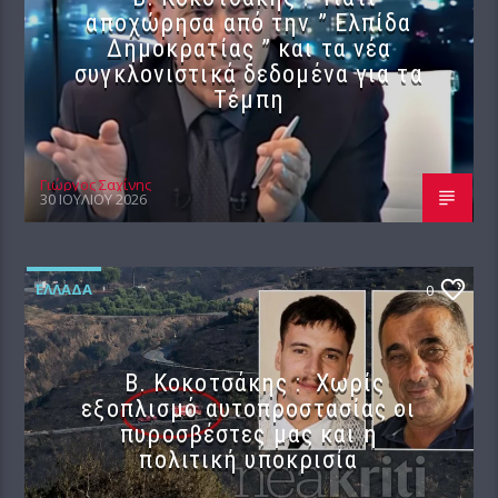
αποχώρησα από την ” Ελπίδα
Δημοκρατίας ” και τα νέα
συγκλονιστικά δεδομένα για τα
Τέμπη
Γιώργος Σαχίνης
30 ΙΟΥΛΊΟΥ 2026
ΕΛΛΆΔΑ
0
Β. Κοκοτσάκης : Χωρίς
εξοπλισμό αυτοπροστασίας οι
πυροσβέστες μας και η
πολιτική υποκρισία