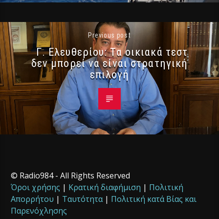
Previous post
Γ. Ελευθερίου: Τα οικιακά τεστ
δεν μπορεί να είναι στρατηγική
επιλογή
© Radio984 - All Rights Reserved
Όροι χρήσης
|
Κρατική διαφήμιση
|
Πολιτική
Απορρήτου
|
Ταυτότητα
|
Πολιτική κατά Βίας και
Παρενόχλησης