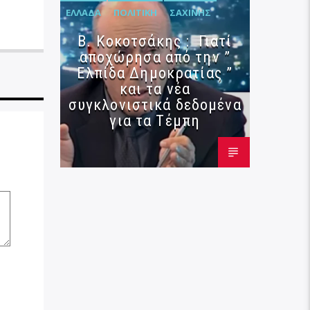
ΕΛΛΆΔΑ
ΠΟΛΙΤΙΚΉ
ΣΑΧΊΝΗΣ
Β. Κοκοτσάκης : Γιατί
αποχώρησα από την ”
Ελπίδα Δημοκρατίας ”
και τα νέα
συγκλονιστικά δεδομένα
για τα Τέμπη