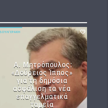
ΔΟΥΛΓΕΡΆΚΗ
0
Α. Μητρόπουλος:
«Δούρειος Ίππος»
για τη δημόσια
ασφάλιση τα νέα
επαγγελματικά
ταμεία