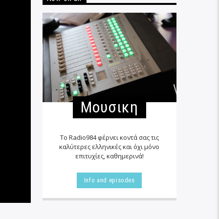
Μουσικη
Το Radio984 φέρνει κοντά σας τις
καλύτερες ελληνικές και όχι μόνο
επιτυχίες, καθημερινά!
Info and episodes