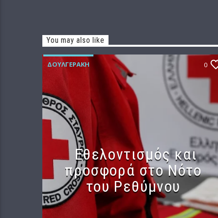
You may also like
ΔΟΥΛΓΕΡΆΚΗ
0
Εθελοντισμός και
προσφορά στο Νότο
του Ρεθύμνου