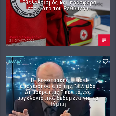
Εθελοντισμός και προσφορά
στο Νότο του Ρεθύμνου
Αγγέλα Δουλγεράκη
31 ΙΟΥΛΊΟΥ 2026
ΕΛΛΆΔΑ
2
Β. Κοκοτσάκης : Γιατί
αποχώρησα από την ” Ελπίδα
Δημοκρατίας ” και τα νέα
συγκλονιστικά δεδομένα για τα
Τέμπη