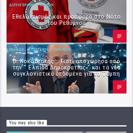
ΔΟΥΛΓΕΡΆΚΗ
ΚΡΉΤΗ
Εθελοντισμός και προσφορά στο Νότο
του Ρεθύμνου
ΕΛΛΆΔΑ
ΠΟΛΙΤΙΚΉ
ΣΑΧΊΝΗΣ
Β. Κοκοτσάκης : Γιατί αποχώρησα από
την ” Ελπίδα Δημοκρατίας ” και τα νέα
συγκλονιστικά δεδομένα για τα Τέμπη
You may also like