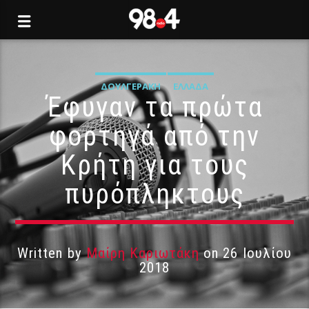
ΔΟΥΛΓΕΡΆΚΗ
ΕΛΛΆΔΑ
Έφυγαν τα πρώτα
φορτηγά από την
Κρήτη για τους
πυρόπληκτους
Written by
Μαίρη Καριωτάκη
on 26 Ιουλίου
2018