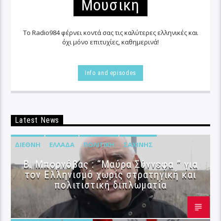
Μουσικη
Το Radio984 φέρνει κοντά σας τις καλύτερες ελληνικές και
όχι μόνο επιτυχίες, καθημερινά!
Info and episodes
Latest News
ΔΙΕΘΝΉ
ΕΛΛΆΔΑ
ΠΟΛΙΤΙΚΉ
ΣΑΧΊΝΗΣ
B. Μπορνόβας : “Μαύρα Σύννεφα ” για
τον Ελληνισμό χωρίς στρατηγική και
πολιτιστική διπλωματία