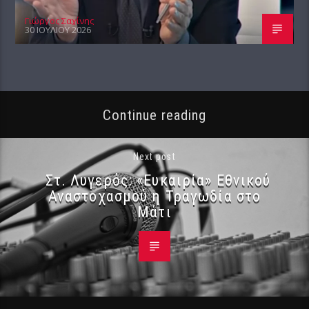
Γιώργος Σαχίνης
30 ΙΟΥΛΊΟΥ 2026
Continue reading
Next post
Στ. Λυγερός: «Ευκαιρία» Εθνικού
Αναστοχασμού η Τραγωδία στο
Μάτι