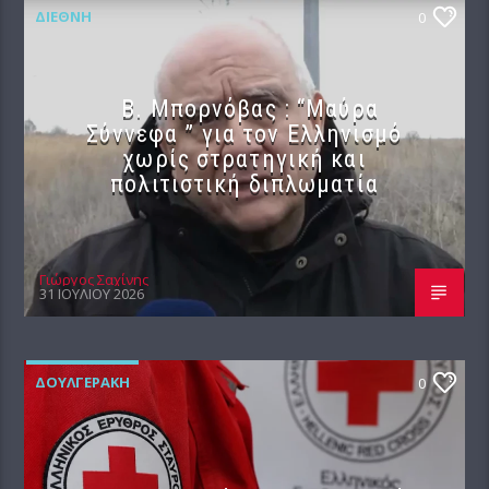
ΔΙΕΘΝΉ
0
B. Μπορνόβας : “Μαύρα
Σύννεφα ” για τον Ελληνισμό
χωρίς στρατηγική και
πολιτιστική διπλωματία
Γιώργος Σαχίνης
31 ΙΟΥΛΊΟΥ 2026
ΔΟΥΛΓΕΡΆΚΗ
0