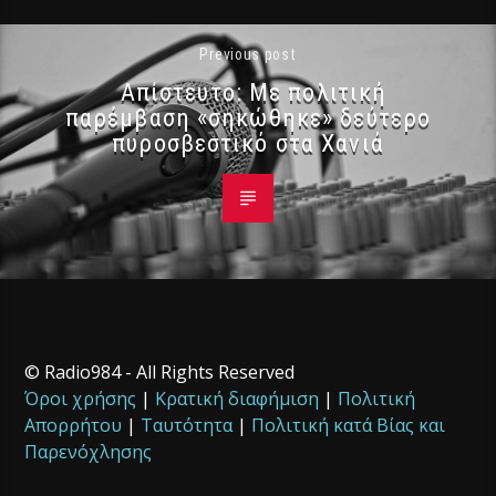
Previous post
Απίστευτο: Με πολιτική
παρέμβαση «σηκώθηκε» δεύτερο
πυροσβεστικό στα Χανιά
© Radio984 - All Rights Reserved
Όροι χρήσης
|
Κρατική διαφήμιση
|
Πολιτική
Απορρήτου
|
Ταυτότητα
|
Πολιτική κατά Βίας και
Παρενόχλησης