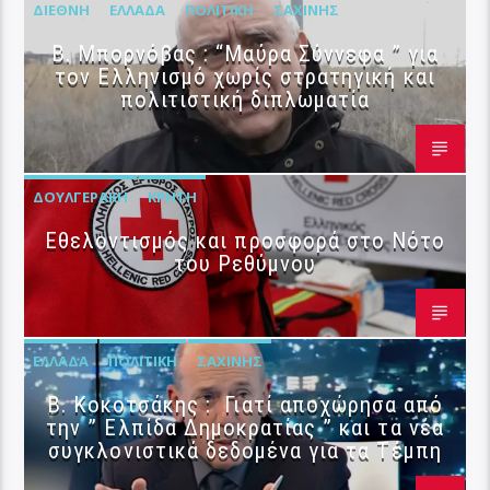
ΔΙΕΘΝΉ
ΕΛΛΆΔΑ
ΠΟΛΙΤΙΚΉ
ΣΑΧΊΝΗΣ
B. Μπορνόβας : “Μαύρα Σύννεφα ” για
τον Ελληνισμό χωρίς στρατηγική και
πολιτιστική διπλωματία
ΔΟΥΛΓΕΡΆΚΗ
ΚΡΉΤΗ
Εθελοντισμός και προσφορά στο Νότο
του Ρεθύμνου
ΕΛΛΆΔΑ
ΠΟΛΙΤΙΚΉ
ΣΑΧΊΝΗΣ
Β. Κοκοτσάκης : Γιατί αποχώρησα από
την ” Ελπίδα Δημοκρατίας ” και τα νέα
συγκλονιστικά δεδομένα για τα Τέμπη