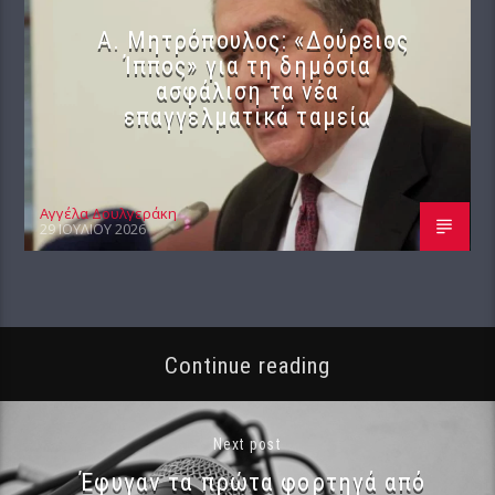
Α. Μητρόπουλος: «Δούρειος
Ίππος» για τη δημόσια
ασφάλιση τα νέα
επαγγελματικά ταμεία
Αγγέλα Δουλγεράκη
29 ΙΟΥΛΊΟΥ 2026
Continue reading
Next post
Έφυγαν τα πρώτα φορτηγά από