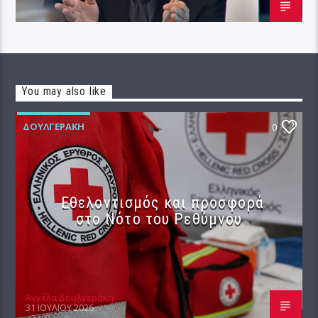
You may also like
ΔΟΥΛΓΕΡΆΚΗ
0
Εθελοντισμός και προσφορά
στο Νότο του Ρεθύμνου
Αγγέλα Δουλγεράκη
31 ΙΟΥΛΊΟΥ 2026