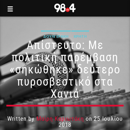
ΔΟΥΛΓΕΡΆΚΗ
ΚΡΉΤΗ
Απίστευτο: Με
πολιτική παρέμβαση
«σηκώθηκε» δεύτερο
πυροσβεστικό στα
Χανιά
Written by
Μαίρη Καριωτάκη
on 25 Ιουλίου
2018