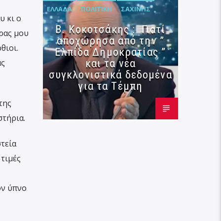
ΕΛΛΆΔΑ
ΠΟΛΙΤΙΚΉ
ΣΑΧΊΝΗΣ
υ κι ο
Β. Κοκοτσάκης : Γιατί
τρας μου
αποχώρησα από την ”
θιοι.
Ελπίδα Δημοκρατίας ”
και τα νέα
ας
συγκλονιστικά δεδομένα
για τα Τέμπη
της
στήρια.
τεία
 τιμές
ον ύπνο