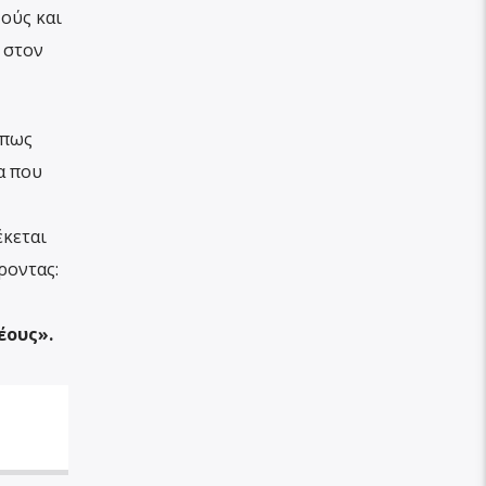
ούς και
 στον
όπως
α που
έκεται
ροντας:
έους».