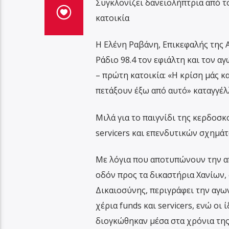
Συγκλονίζει δανειολήπτρια από τ
κατοικία
Η Ελένη Ραβάνη, Επικεφαλής της 
Ράδιο 98.4 τον εφιάλτη και τον α
– πρώτη κατοικία: «Η κρίση μάς κ
πετάξουν έξω από αυτό» καταγγέλλ
Μιλά για το παιγνίδι της κερδοσκ
servicers και επενδυτικών σχημάτ
Με λόγια που αποτυπώνουν την απ
οδόν προς τα δικαστήρια Χανίων, 
Δικαιοσύνης, περιγράφει την αγω
χέρια funds και servicers, ενώ οι
διογκώθηκαν μέσα στα χρόνια της