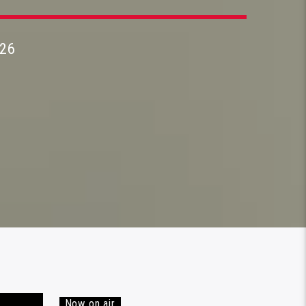
26
Now on air