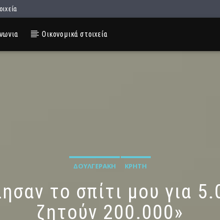
οιχεία
νωνια
Οικονομικά στοιχεία
ΔΟΥΛΓΕΡΆΚΗ
ΚΡΉΤΗ
ησαν το σπίτι μου για 5
ζητούν 200.000»