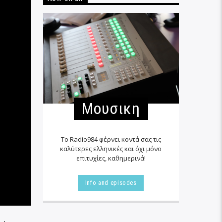
Μουσικη
Το Radio984 φέρνει κοντά σας τις
καλύτερες ελληνικές και όχι μόνο
επιτυχίες, καθημερινά!
Info and episodes