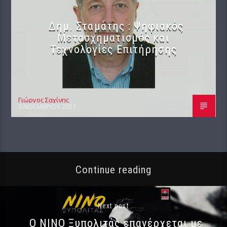
Δημ. Σταμάτης : Ψηφιακός
Μετασχηματισμός και
Τεχνολογίες Επιτήρησης
Γιώργος Σαχίνης
3 ΝΟΕΜΒΡΊΟΥ 2021
Continue reading
Next post
Ο NINO Ξυπολιτάς επανέρχεται με