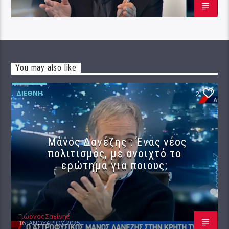
You may also like
ΔΙΕΘΝΉ
2
Μάνος Δανέζης : Ένας νέος
πολιτισμός, με ανοιχτό το
ερώτημα για ποιους;
Γιώργος Σαχίνης
16 ΙΑΝΟΥΑΡΊΟΥ 2025