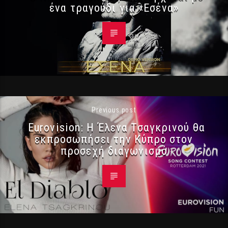
ένα τραγούδι για «Εσένα»
Previous post
Eurovision: Η Έλενα Τσαγκρινού θα
εκπροσωπήσει την Κύπρο στον
προσεχή διαγωνισμό