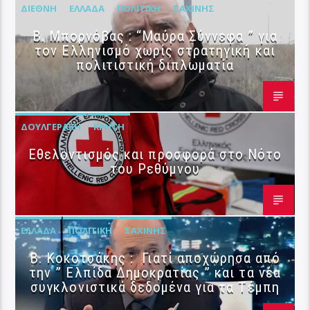
ΔΙΕΘΝΉ
ΕΛΛΆΔΑ
ΠΟΛΙΤΙΚΉ
ΣΑΧΊΝΗΣ
B. Μπορνόβας : “Μαύρα Σύννεφα ” για
τον Ελληνισμό χωρίς στρατηγική και
πολιτιστική διπλωματία
ΔΟΥΛΓΕΡΆΚΗ
ΚΡΉΤΗ
Εθελοντισμός και προσφορά στο Νότο
του Ρεθύμνου
ΕΛΛΆΔΑ
ΠΟΛΙΤΙΚΉ
ΣΑΧΊΝΗΣ
Β. Κοκοτσάκης : Γιατί αποχώρησα από
την ” Ελπίδα Δημοκρατίας ” και τα νέα
συγκλονιστικά δεδομένα για τα Τέμπη