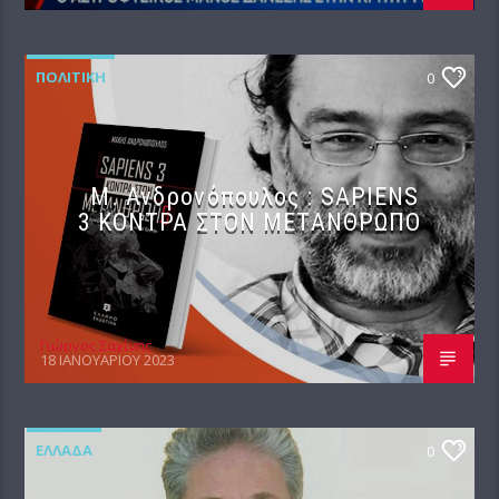
ΠΟΛΙΤΙΚΉ
0
Μ. Ανδρονόπουλος : SAPIENS
3 KONTPA ΣTON METANΘΡΩΠΟ
Γιώργος Σαχίνης
18 ΙΑΝΟΥΑΡΊΟΥ 2023
ΕΛΛΆΔΑ
0