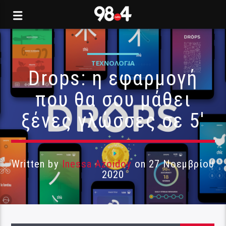
ΤΕΧΝΟΛΟΓΊΑ
Drops: η εφαρμογή
που θα σου μάθει
ξένες γλώσσες σε 5′
Written by
Inessa Azoidoy
on 27 Νοεμβρίου
2020