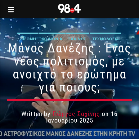
ΔΙΕΘΝΉ
ΚΟΙΝΩΝΊΑ
ΣΑΧΊΝΗΣ
ΤΕΧΝΟΛΟΓΊΑ
Μάνος Δανέζης : Ένας
νέος πολιτισμός, με
ανοιχτό το ερώτημα
για ποιους;
Written by
Γιώργος Σαχίνης
on 16
Ιανουαρίου 2025