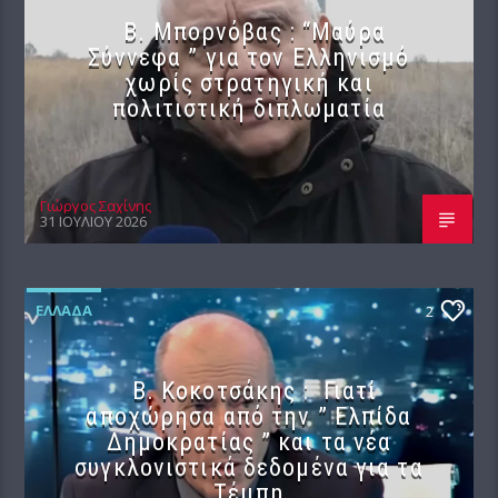
B. Μπορνόβας : “Μαύρα
Σύννεφα ” για τον Ελληνισμό
χωρίς στρατηγική και
πολιτιστική διπλωματία
Γιώργος Σαχίνης
31 ΙΟΥΛΊΟΥ 2026
ΕΛΛΆΔΑ
2
Β. Κοκοτσάκης : Γιατί
αποχώρησα από την ” Ελπίδα
Δημοκρατίας ” και τα νέα
συγκλονιστικά δεδομένα για τα
Τέμπη