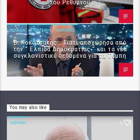
του Ρεθύμνου
ΕΛΛΆΔΑ
ΠΟΛΙΤΙΚΉ
ΣΑΧΊΝΗΣ
Β. Κοκοτσάκης : Γιατί αποχώρησα από
την ” Ελπίδα Δημοκρατίας ” και τα νέα
συγκλονιστικά δεδομένα για τα Τέμπη
You may also like
ΔΙΕΘΝΉ
0