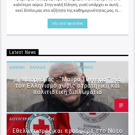
καλύτερο αύριο. Στην καλή Είδηση, γιατί υπάρχει κι αυτή…
εκεί δίπλα μας στα αζήτητα της καθημερινότητας μας, τις
περισσότερες φορές…
Info and episodes
Latest News
ΔΙΕΘΝΉ
ΕΛΛΆΔΑ
ΠΟΛΙΤΙΚΉ
ΣΑΧΊΝΗΣ
B. Μπορνόβας : “Μαύρα Σύννεφα ” για
τον Ελληνισμό χωρίς στρατηγική και
πολιτιστική διπλωματία
ΔΟΥΛΓΕΡΆΚΗ
ΚΡΉΤΗ
Εθελοντισμός και προσφορά στο Νότο