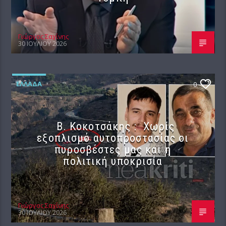
Γιώργος Σαχίνης
30 ΙΟΥΛΊΟΥ 2026
ΕΛΛΆΔΑ
0
Β. Κοκοτσάκης : Χωρίς
εξοπλισμό αυτοπροστασίας οι
πυροσβέστες μας και η
πολιτική υποκρισία
Γιώργος Σαχίνης
30 ΙΟΥΛΊΟΥ 2026