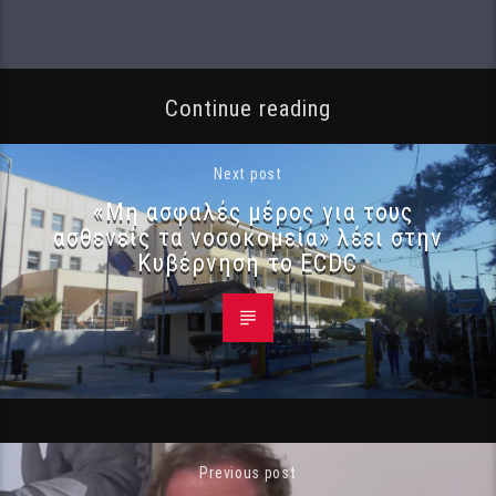
Continue reading
Next post
«Μη ασφαλές μέρος για τους
ασθενείς τα νοσοκομεία» λέει στην
Κυβέρνηση το ECDC
Previous post