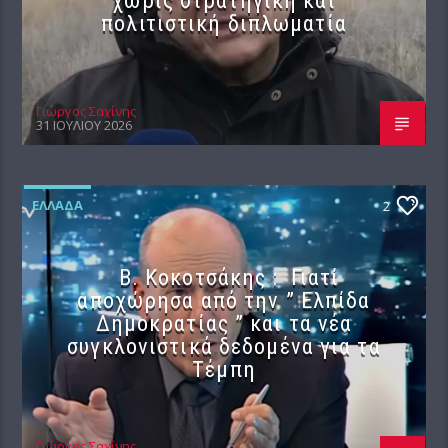
χωρίς στρατηγική και
πολιτιστική διπλωματία
Γιώργος Σαχίνης
31 ΙΟΥΛΊΟΥ 2026
ΕΛΛΆΔΑ
2
Β. Κοκοτσάκης : Γιατί
αποχώρησα από την ” Ελπίδα
Δημοκρατίας ” και τα νέα
συγκλονιστικά δεδομένα για τα
Τέμπη
Γιώργος Σαχίνης