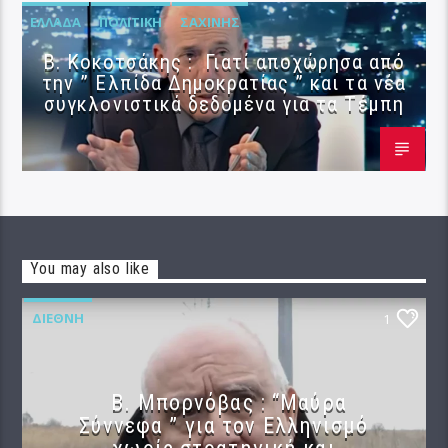
ΕΛΛΆΔΑ
ΠΟΛΙΤΙΚΉ
ΣΑΧΊΝΗΣ
Β. Κοκοτσάκης : Γιατί αποχώρησα από
την ” Ελπίδα Δημοκρατίας ” και τα νέα
συγκλονιστικά δεδομένα για τα Τέμπη
You may also like
ΔΙΕΘΝΉ
1
B. Μπορνόβας : “Μαύρα
Σύννεφα ” για τον Ελληνισμό