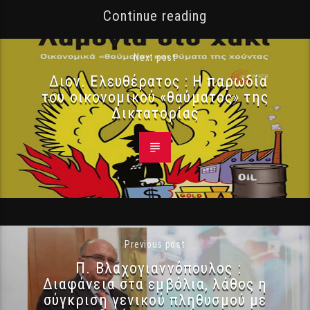
Continue reading
Next post
Διον. Ελευθέρατος : Η παρωδία
του οικονομικού «θαύματος» της
Δικτατορίας
Previous post
Π. Βλαχογιαννόπουλος :
Διαφάνεια στα εμβόλια, λάθος η
σύγκριση γενικού πληθυσμού με