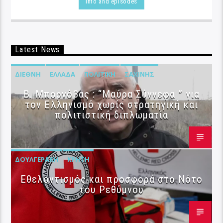
Info and episodes
Latest News
ΔΙΕΘΝΉ
ΕΛΛΆΔΑ
ΠΟΛΙΤΙΚΉ
ΣΑΧΊΝΗΣ
B. Μπορνόβας : “Μαύρα Σύννεφα ” για
τον Ελληνισμό χωρίς στρατηγική και
πολιτιστική διπλωματία
ΔΟΥΛΓΕΡΆΚΗ
ΚΡΉΤΗ
Εθελοντισμός και προσφορά στο Νότο
του Ρεθύμνου