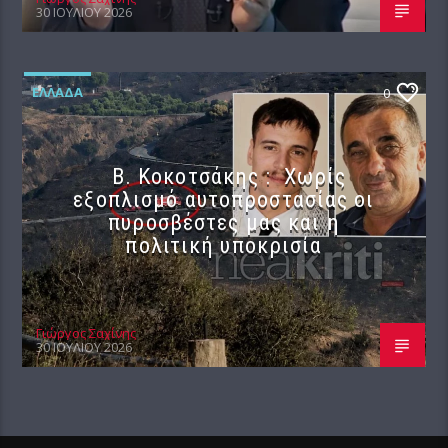
30 ΙΟΥΛΊΟΥ 2026
ΕΛΛΆΔΑ
0
Β. Κοκοτσάκης : Χωρίς
εξοπλισμό αυτοπροστασίας οι
πυροσβέστες μας και η
πολιτική υποκρισία
Γιώργος Σαχίνης
30 ΙΟΥΛΊΟΥ 2026