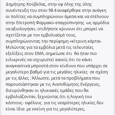
Δημήτρης Κούβελας, στην εφ όλης της ύλης
συνέντευξη του στον 98.4 αναφέρθηκε στην ανάγκη
οι πολίτες να συμπληρώνουν άμεσα και να στέλνουν
στην Επιτροπή Φαρμακο-επαγρύπνησης ως αρμόδια
να αξιολογήσει, οτιδήποτε κ΄ρινουν ότι μπορεί να
σχετίζεται με τον εμβολιασμό τους,
συμπληρώνοντας την περίφημη «κίτρινη κάρτα».
Μιλώντας για τα εμβόλια μετά τις τελευταίες
εξελίξεις στον ΕΜΑ, σημείωσε ότι θα ήταν πιο
ειλικρινές να ισχυριστεί κανείς ότι το κάνει
αναγκαστικά μπροστά στον κίνδυνο που υπάρχει σε
μεγαλύτερο βαθμό για τις μεγάλες ηλικίες σε σχέση
με τις άλλες ; Άλλωστε, μετά τα προβλήματα που
παρουσιάστηκαν με τις Ανεπιθύμητες Ενέργειες,
διευρύνθηκαν οι ηλικιακές ομάδες που θα
εμβολιάζονταν, ξεχνώντας ότι η λογική του
κόστους- οφέλους για τις νεαρότερες ηλικίες δεν
είναι ίδια με εκείνη για τις μεγαλύτερες,