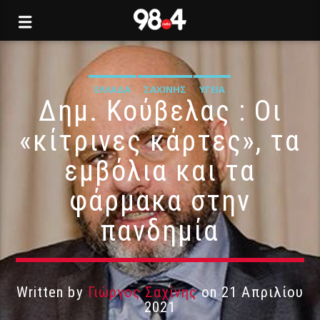
ΕΛΛΆΔΑ
ΣΑΧΊΝΗΣ
ΥΓΕΊΑ
Δημ. Κούβελας : Οι
«κίτρινες κάρτες», τα
εμβόλια και τα
φάρμακα στην
πανδημία
Written by
Γιώργος Σαχίνης
on 21 Απριλίου
2021