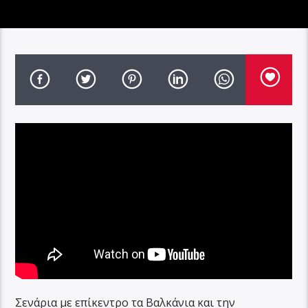
Σενάρια με επίκεντρο τα Βαλκάνια και την