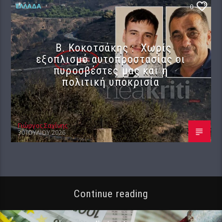
ΕΛΛΆΔΑ
0
Β. Κοκοτσάκης : Χωρίς
εξοπλισμό αυτοπροστασίας οι
πυροσβέστες μας και η
πολιτική υποκρισία
Γιώργος Σαχίνης
30 ΙΟΥΛΊΟΥ 2026
Continue reading