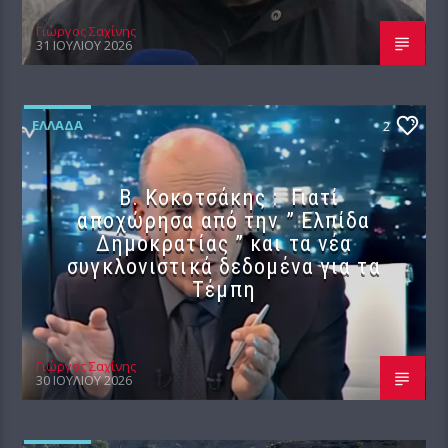
Γιώργος Σαχίνης
31 ΙΟΥΛΊΟΥ 2026
ΕΛΛΆΔΑ
2
Β. Κοκοτσάκης : Γιατί
αποχώρησα από την ” Ελπίδα
Δημοκρατίας ” και τα νέα
συγκλονιστικά δεδομένα για τα
Τέμπη
Γιώργος Σαχίνης
30 ΙΟΥΛΊΟΥ 2026