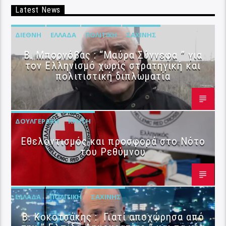
Latest News
ΔΙΕΘΝΉ
ΕΛΛΆΔΑ
ΠΟΛΙΤΙΚΉ
ΣΑΧΊΝΗΣ
B. Μπορνόβας : “Μαύρα Σύννεφα ” για
τον Ελληνισμό χωρίς στρατηγική και
πολιτιστική διπλωματία
ΔΟΥΛΓΕΡΆΚΗ
ΚΡΉΤΗ
Εθελοντισμός και προσφορά στο Νότο
του Ρεθύμνου
ΕΛΛΆΔΑ
ΠΟΛΙΤΙΚΉ
ΣΑΧΊΝΗΣ
Β. Κοκοτσάκης : Γιατί αποχώρησα από