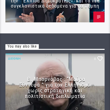
την ” Ελπίδα Δημοκρατίας ” και τα νέα
συγκλονιστικά δεδομένα για τα Τέμπη
You may also like
ΔΙΕΘΝΉ
0
B. Μπορνόβας : “Μαύρα
Σύννεφα ” για τον Ελληνισμό
χωρίς στρατηγική και
πολιτιστική διπλωματία