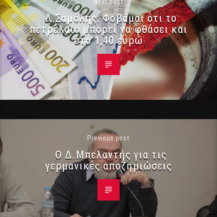
Next post
Λ.Σαμόλης: Φοβάμαι ότι το
πετρέλαιο μπορεί να φθάσει και
στο 1,40 ευρώ
Previous post
Ο Δ.Μπελαντής για τις
γερμανικές αποζημιώσεις