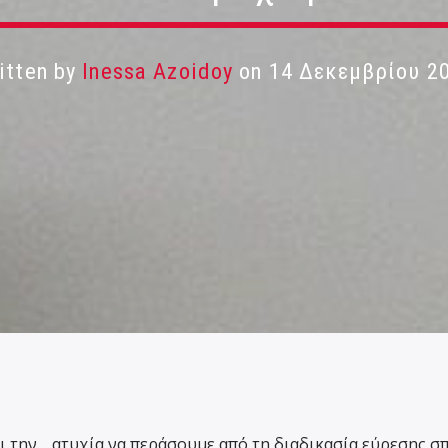
itten by
Inessa Azoidoy
on 14 Δεκεμβρίου 2
ι την… ατυχία να περάσουμε από τη διαδικασία εύρεσης σπ