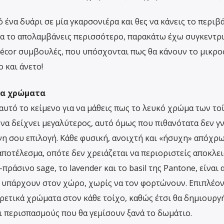
ό ένα δυάρι σε μία γκαρσονιέρα και θες να κάνεις το περιβ
 να το απολαμβάνεις περισσότερο, παρακάτω έχω συγκεντρ
décor συμβουλές, που υπόσχονται πως θα κάνουν το μικρ
 και άνετο!
λα χρώματα
αυτό το κείμενο για να μάθεις πως το λευκό χρώμα των το
 να δείχνει μεγαλύτερος, αυτό όμως που πιθανότατα δεν γ
όνη σου επιλογή. Κάθε φυσική, ανοιχτή και «ήσυχη» απόχρ
ποτέλεσμα, οπότε δεν χρειάζεται να περιοριστείς αποκλει
ράσινο sage, το lavender και το basil της Pantone, είναι 
υ υπάρχουν στον χώρο, χωρίς να τον φορτώνουν. Επιπλέον
ορετικά χρώματα στον κάθε τοίχο, καθώς έτσι θα δημιουργ
 περισπασμούς που θα γεμίσουν ξανά το δωμάτιο.