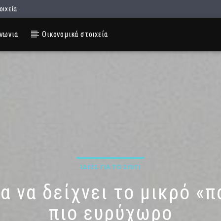
οιχεία
νωνια
Οικονομικά στοιχεία
ΙΔΈΕΣ ΓΙΑ ΤΟ ΣΠΊΤΙ
α να δείχνει το μικρό «
πιο ευρύχωρο