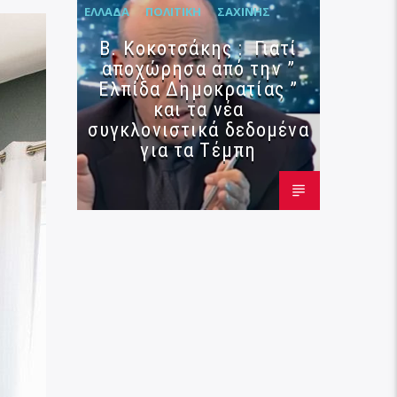
ΕΛΛΆΔΑ
ΠΟΛΙΤΙΚΉ
ΣΑΧΊΝΗΣ
Β. Κοκοτσάκης : Γιατί
αποχώρησα από την ”
Ελπίδα Δημοκρατίας ”
και τα νέα
συγκλονιστικά δεδομένα
για τα Τέμπη