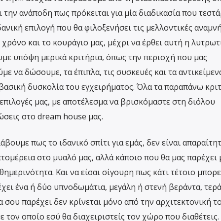
 την ανάποδη πως πρόκειται για μία διαδικασία που τεστά
δανική επιλογή που θα φιλοξενήσει τις μελλοντικές αναμν
 χρόνο και το κουράγιο μας, μέχρι να έρθει αυτή η λυτρωτ
ουμε υπόψη μερικά κριτήρια, όπως την περιοχή που μας
με να δώσουμε, τα έπιπλα, τις συσκευές και τα αντικείμεν
 βασική δυσκολία του εγχειρήματος. Όλα τα παραπάνω κρι
 επιλογές μας, με αποτέλεσμα να βρισκόμαστε στη διόλου
ώσεις στο dream house μας.
άβουμε πως το ιδανικό σπίτι για εμάς, δεν είναι απαραίτη
τομέρεια στο μυαλό μας, αλλά κάποιο που θα μας παρέχει 
αθημερινότητα. Και να είσαι σίγουρη πως κάτι τέτοιο μπορε
 έχει ένα ή δύο υπνοδωμάτια, μεγάλη ή στενή βεράντα, τερ
θα σου παρέχει δεν κρίνεται μόνο από την αρχιτεκτονική τ
ε τον οποίο εσύ θα διαχειριστείς τον χώρο που διαθέτεις.