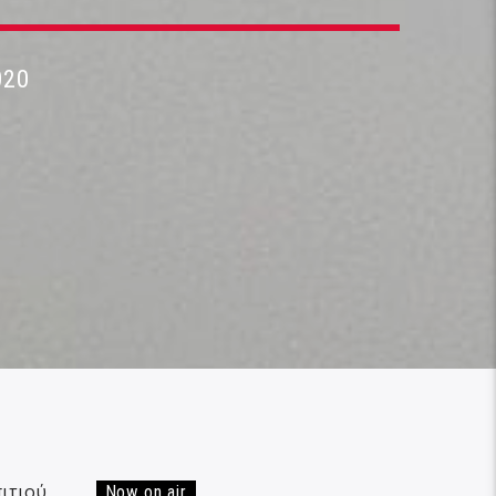
020
ιτιού,
Now on air