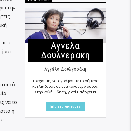
ρει την
ήσεις
ική
α που
Αγγελα
τήρια
Δουλγερακη
Αγγέλα Δουλγεράκη
Τρέχουμε, Καταγράφουμε το σήμερα
τα αυτό
κι Ελπίζουμε σε ένα καλύτερο αύριο.
Στην καλή Είδηση, γιατί υπάρχει κι
μία
αυτή… εκεί δίπλα μας στα αζήτητα της
ίς να το
καθημερινότητας μας, τις
Info and episodes
περισσότερες φορές…
άστιο ή
ου