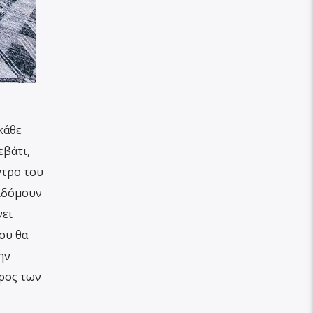
κάθε
εβάτι,
ντρο του
διδόμουν
νει
ου θα
ην
έρος των