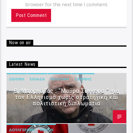
browser for the next time I comment.
Now on air
Latest News
ΔΙΕΘΝΉ
ΕΛΛΆΔΑ
ΠΟΛΙΤΙΚΉ
ΣΑΧΊΝΗΣ
B. Μπορνόβας : “Μαύρα Σύννεφα ” για
τον Ελληνισμό χωρίς στρατηγική και
πολιτιστική διπλωματία
ΔΟΥΛΓΕΡΆΚΗ
ΚΡΉΤΗ