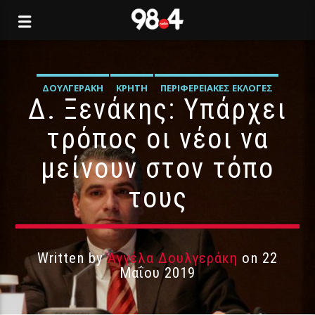
ΔΟΥΛΓΕΡΆΚΗ
ΚΡΉΤΗ
ΠΕΡΙΦΕΡΕΙΑΚΈΣ ΕΚΛΟΓΈΣ
Δ. Ξενάκης: Υπάρχει
ΠΟΛΙΤΙΚΉ
τρόπος οι νέοι να
μείνουν στον τόπο
τους
Written by
Αγγέλα Δουλγεράκη
on 22
Μαΐου 2019