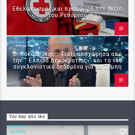
Εθελοντισμός και προσφορά στο Νότο
του Ρεθύμνου
ΕΛΛΆΔΑ
ΠΟΛΙΤΙΚΉ
ΣΑΧΊΝΗΣ
Β. Κοκοτσάκης : Γιατί αποχώρησα από
την ” Ελπίδα Δημοκρατίας ” και τα νέα
συγκλονιστικά δεδομένα για τα Τέμπη
You may also like
ΔΙΕΘΝΉ
1