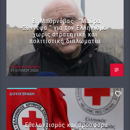
B. Μπορνόβας : “Μαύρα
Σύννεφα ” για τον Ελληνισμό
χωρίς στρατηγική και
πολιτιστική διπλωματία
Γιώργος Σαχίνης
31 ΙΟΥΛΊΟΥ 2026
ΔΟΥΛΓΕΡΆΚΗ
0
Εθελοντισμός και προσφορά