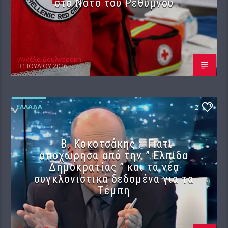
στο Νότο του Ρεθύμνου
Αγγέλα Δουλγεράκη
31 ΙΟΥΛΊΟΥ 2026
ΕΛΛΆΔΑ
2
Β. Κοκοτσάκης : Γιατί
αποχώρησα από την ” Ελπίδα
Δημοκρατίας ” και τα νέα
συγκλονιστικά δεδομένα για τα
Τέμπη