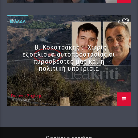
ΕΛΛΆΔΑ
0
Β. Κοκοτσάκης : Χωρίς
εξοπλισμό αυτοπροστασίας οι
πυροσβέστες μας και η
πολιτική υποκρισία
Γιώργος Σαχίνης
30 ΙΟΥΛΊΟΥ 2026