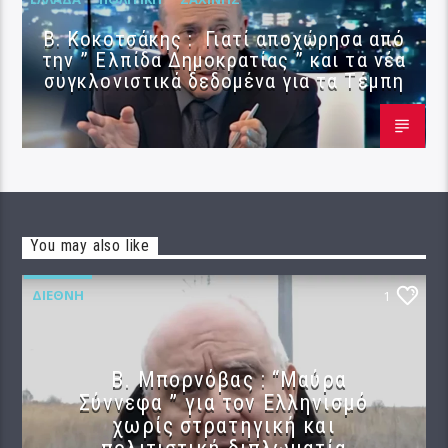
Β. Κοκοτσάκης : Γιατί αποχώρησα από
την ” Ελπίδα Δημοκρατίας ” και τα νέα
συγκλονιστικά δεδομένα για τα Τέμπη
You may also like
ΔΙΕΘΝΉ
1
B. Μπορνόβας : “Μαύρα
Σύννεφα ” για τον Ελληνισμό
χωρίς στρατηγική και