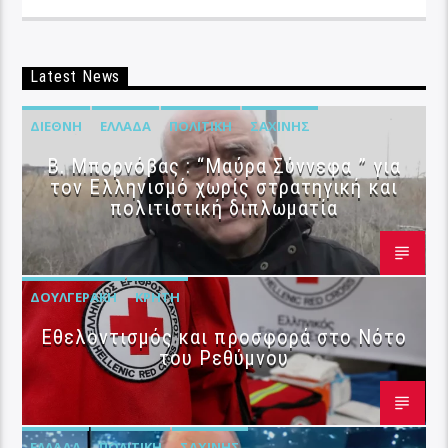
Latest News
ΔΙΕΘΝΉ
ΕΛΛΆΔΑ
ΠΟΛΙΤΙΚΉ
ΣΑΧΊΝΗΣ
B. Μπορνόβας : “Μαύρα Σύννεφα ” για
τον Ελληνισμό χωρίς στρατηγική και
πολιτιστική διπλωματία
ΔΟΥΛΓΕΡΆΚΗ
ΚΡΉΤΗ
Εθελοντισμός και προσφορά στο Νότο
του Ρεθύμνου
ΕΛΛΆΔΑ
ΠΟΛΙΤΙΚΉ
ΣΑΧΊΝΗΣ