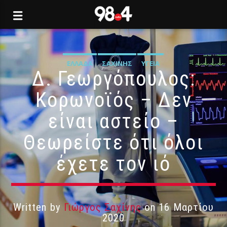
ΕΛΛΆΔΑ
ΣΑΧΊΝΗΣ
ΥΓΕΊΑ
Δ. Γεωργόπουλος:
Κορωνοϊός – Δεν
είναι αστείο –
Θεωρείστε ότι όλοι
έχετε τον ιό
Written by
Γιώργος Σαχίνης
on 16 Μαρτίου
2020