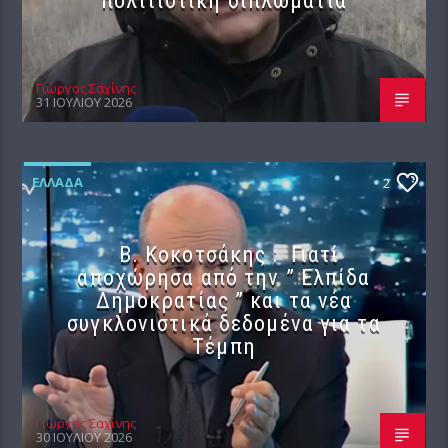
πολιτιστική διπλωματία
Γιώργος Σαχίνης
31 ΙΟΥΛΊΟΥ 2026
ΕΛΛΆΔΑ
2
Β. Κοκοτσάκης : Γιατί
αποχώρησα από την ” Ελπίδα
Δημοκρατίας ” και τα νέα
συγκλονιστικά δεδομένα για τα
Τέμπη
Γιώργος Σαχίνης
30 ΙΟΥΛΊΟΥ 2026