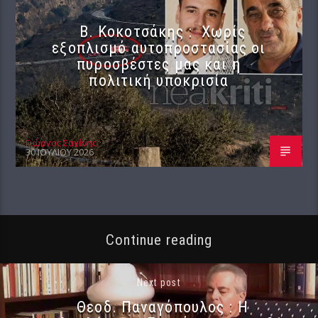
Β. Κοκοτσάκης : Χωρίς
εξοπλισμό αυτοπροστασίας οι
πυροσβέστες μας και η
πολιτική υποκρισία
Γιώργος Σαχίνης
30 ΙΟΥΛΊΟΥ 2026
Continue reading
Next post
Θεοδ. Παναγόπουλος : Η