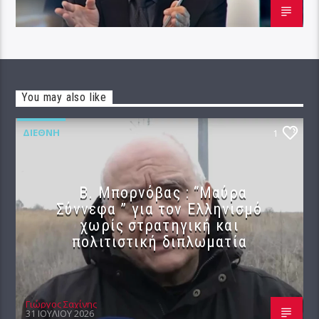
You may also like
ΔΙΕΘΝΉ
1
B. Μπορνόβας : “Μαύρα
Σύννεφα ” για τον Ελληνισμό
χωρίς στρατηγική και
πολιτιστική διπλωματία
Γιώργος Σαχίνης
31 ΙΟΥΛΊΟΥ 2026