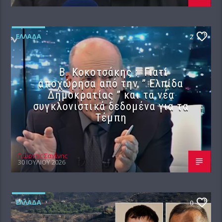
ΕΛΛΆΔΑ
2
Β. Κοκοτσάκης : Γιατί
αποχώρησα από την ” Ελπίδα
Δημοκρατίας ” και τα νέα
συγκλονιστικά δεδομένα για τα
Τέμπη
Γιώργος Σαχίνης
30 ΙΟΥΛΊΟΥ 2026
ΕΛΛΆΔΑ
0