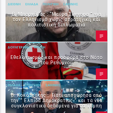
ΔΙΕΘΝΉ
ΕΛΛΆΔΑ
ΠΟΛΙΤΙΚΉ
ΣΑΧΊΝΗΣ
B. Μπορνόβας : “Μαύρα Σύννεφα ” για
τον Ελληνισμό χωρίς στρατηγική και
πολιτιστική διπλωματία
ΔΟΥΛΓΕΡΆΚΗ
ΚΡΉΤΗ
Εθελοντισμός και προσφορά στο Νότο
του Ρεθύμνου
ΕΛΛΆΔΑ
ΠΟΛΙΤΙΚΉ
ΣΑΧΊΝΗΣ
Β. Κοκοτσάκης : Γιατί αποχώρησα από
την ” Ελπίδα Δημοκρατίας ” και τα νέα
συγκλονιστικά δεδομένα για τα Τέμπη