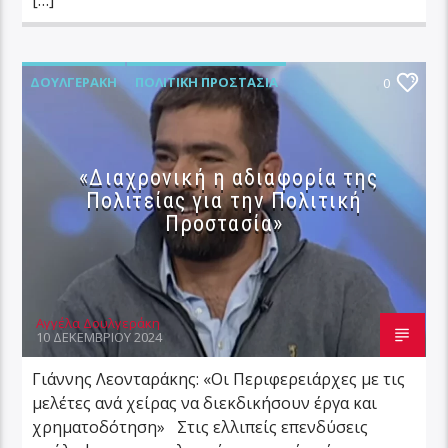
ΔΟΥΛΓΕΡΆΚΗ
ΠΟΛΙΤΙΚΉ ΠΡΟΣΤΑΣΊΑ
0
«Διαχρονική η αδιαφορία της
Πολιτείας για την Πολιτική
Προστασία»
Αγγέλα Δουλγεράκη
10 ΔΕΚΕΜΒΡΊΟΥ 2024
Γιάννης Λεονταράκης: «Οι Περιφερειάρχες με τις
μελέτες ανά χείρας να διεκδικήσουν έργα και
χρηματοδότηση» Στις ελλιπείς επενδύσεις