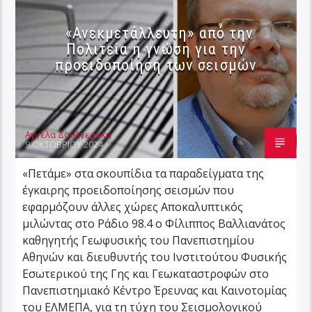
«Ανεκμετάλλευτη» από την
Πολιτεία η γνώση για την
προειδοποίηση των σεισμών
Αγγέλα Δουλγεράκη
9 ΟΚΤΩΒΡΊΟΥ 2024
«Πετάμε» στα σκουπίδια τα παραδείγματα της
έγκαιρης προειδοποίησης σεισμών που
εφαρμόζουν άλλες χώρες Αποκαλυπτικός
μιλώντας στο Ράδιο 98.4 ο Φίλιππος Βαλλιανάτος
καθηγητής Γεωφυσικής του Πανεπιστημίου
Αθηνών και διευθυντής του Ινστιτούτου Φυσικής
Εσωτερικού της Γης και Γεωκαταστροφών στο
Πανεπιστημιακό Κέντρο Έρευνας και Καινοτομίας
του ΕΛΜΕΠΑ, για τη τύχη του Σεισμολογικού