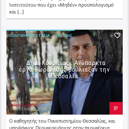
Ινστιτούτου που έχει «Μηδέν» προϋπολογισμό
και […]
ΠΟΛΙΤΙΚΉ ΠΡΟΣΤΑΣΊΑ
ΣΑΧΊΝΗΣ
0
Δημ. Κουρέτας : Ανύπαρκτα
έργα θωράκισης βούλιαξαν την
Θεσσαλία
Γιώργος Σαχίνης
7 ΣΕΠΤΕΜΒΡΊΟΥ 2023
Ο καθηγητής του Πανεπιστημίου Θεσσαλίας, και
υποψήφιος Περιφερειάρχης στην περιφέρεια