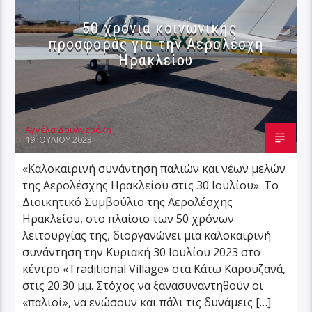
50 χρόνια κοινωνικής
προσφοράς για την Αερολέσχη
Ηρακλείου
Αγγέλα Δουλγεράκη
19 ΙΟΥΛΊΟΥ 2023
«Καλοκαιρινή συνάντηση παλιών και νέων μελών
της Αερολέσχης Ηρακλείου στις 30 Ιουλίου». Το
Διοικητικό Συμβούλιο της Αερολέσχης
Ηρακλείου, στο πλαίσιο των 50 χρόνων
λειτουργίας της, διοργανώνει μια καλοκαιρινή
συνάντηση την Κυριακή 30 Ιουλίου 2023 στο
κέντρο «Traditional Village» στα Κάτω Καρουζανά,
στις 20.30 μμ. Στόχος να ξανασυναντηθούν οι
«παλιοί», να ενώσουν και πάλι τις δυνάμεις […]