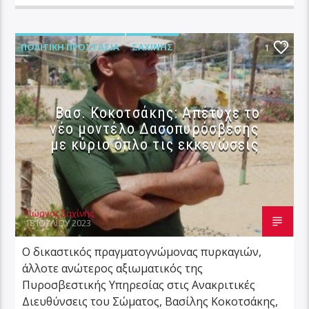
ΠΟΛΙΤΙΚΉ ΠΡΟΣΤΑΣΊΑ
ΣΑΧΊΝΗΣ
1
Βασ. Κοκοτσάκης: Απέτυχε το
νέο μοντέλο Δασοπυρόσβεσης
με κύριο όπλο τις εκκενώσεις
Γιώργος Σαχίνης
18 ΙΟΥΛΊΟΥ 2023
Ο δικαστικός πραγματογνώμονας πυρκαγιών,
άλλοτε ανώτερος αξιωματικός της
Πυροσβεστικής Υπηρεσίας στις Ανακριτικές
Διευθύνσεις του Σώματος, Βασίλης Κοκοτσάκης,