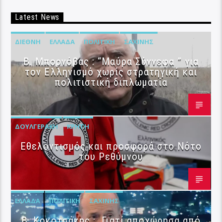
Latest News
ΔΙΕΘΝΉ
ΕΛΛΆΔΑ
ΠΟΛΙΤΙΚΉ
ΣΑΧΊΝΗΣ
B. Μπορνόβας : “Μαύρα Σύννεφα ” για
τον Ελληνισμό χωρίς στρατηγική και
πολιτιστική διπλωματία
ΔΟΥΛΓΕΡΆΚΗ
ΚΡΉΤΗ
Εθελοντισμός και προσφορά στο Νότο
του Ρεθύμνου
ΕΛΛΆΔΑ
ΠΟΛΙΤΙΚΉ
ΣΑΧΊΝΗΣ
Β. Κοκοτσάκης : Γιατί αποχώρησα από