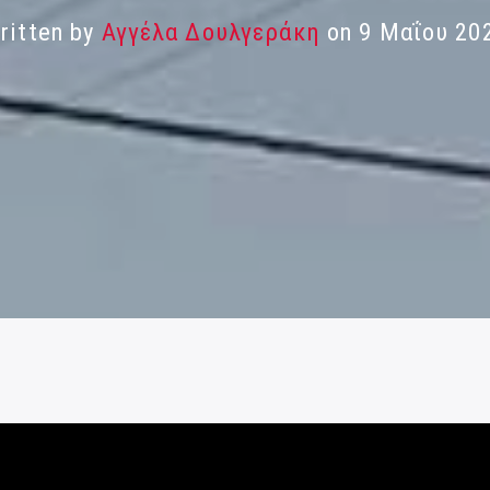
ritten by
Αγγέλα Δουλγεράκη
on 9 Μαΐου 20