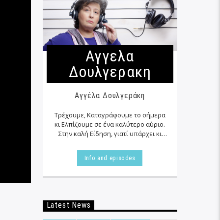
Αγγελα
Δουλγερακη
Αγγέλα Δουλγεράκη
Τρέχουμε, Καταγράφουμε το σήμερα
κι Ελπίζουμε σε ένα καλύτερο αύριο.
Στην καλή Είδηση, γιατί υπάρχει κι
αυτή… εκεί δίπλα μας στα αζήτητα της
καθημερινότητας μας, τις
Info and episodes
περισσότερες φορές…
Latest News