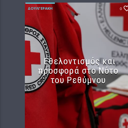
ΔΟΥΛΓΕΡΆΚΗ
0
Εθελοντισμός και
προσφορά στο Νότο
του Ρεθύμνου