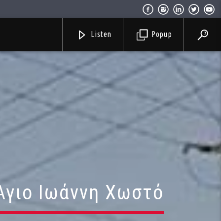
Listen
Popup
Άγιο Ιωάννη Χωστό