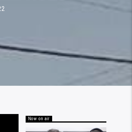
22
Now on air