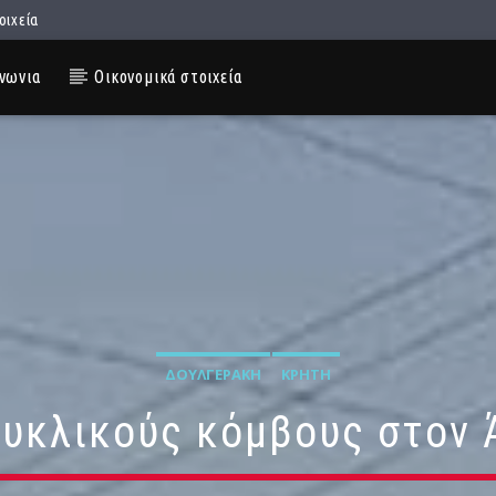
οιχεία
νωνια
Οικονομικά στοιχεία
ΔΟΥΛΓΕΡΆΚΗ
ΚΡΉΤΗ
κυκλικούς κόμβους στον 