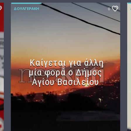
ΔΟΥΛΓΕΡΆΚΗ
0
Καίγεται για άλλη
μία φορά ο Δήμος
Αγίου Βασιλείου