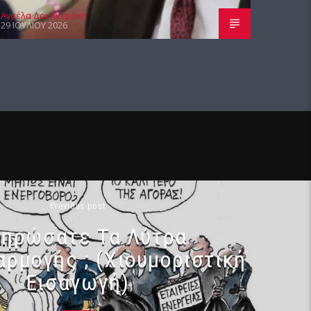
Αγγέλα Δουλγεράκη
29 ΙΟΥΛΊΟΥ 2026
Previous post
ηρώσατε Τα Λύτρα
ρμογής ; (Χιουμοριστική
Εισαγωγή)