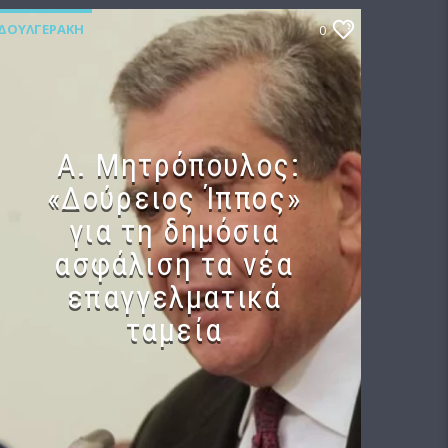
ΔΟΥΛΓΕΡΆΚΗ
0
Α. Μητρόπουλος:
«Δούρειος Ίππος»
για τη δημόσια
ασφάλιση τα νέα
επαγγελματικά
ταμεία