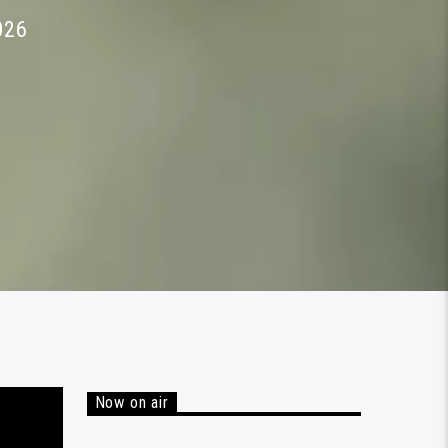
026
Now on air