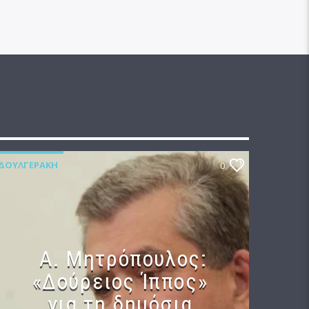
ΔΟΥΛΓΕΡΆΚΗ
0
Α. Μητρόπουλος:
«Δούρειος Ίππος»
για τη δημόσια