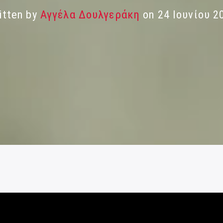
itten by
Αγγέλα Δουλγεράκη
on 24 Ιουνίου 2