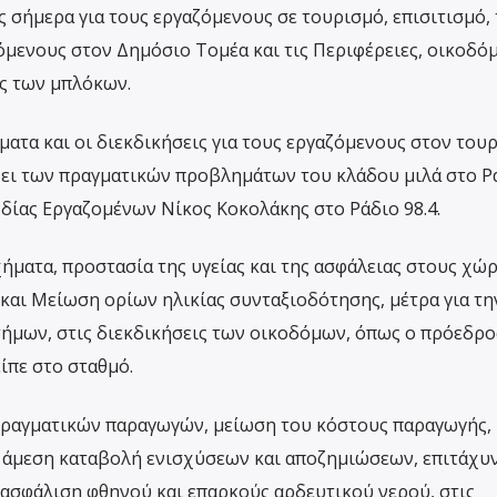
 σήμερα για τους εργαζόμενους σε τουρισμό, επισιτισμό,
ζόμενους στον Δημόσιο Τομέα και τις Περιφέρειες, οικοδό
ς των μπλόκων.
ματα και οι διεκδικήσεις για τους εργαζόμενους στον του
έχει των πραγματικών προβλημάτων του κλάδου μιλά στο Ρ
δίας Εργαζομένων Νίκος Κοκολάκης στο Ράδιο 98.4.
ήματα, προστασία της υγείας και της ασφάλειας στους χώ
αι Μείωση ορίων ηλικίας συνταξιοδότησης, μέτρα για τη
ήμων, στις διεκδικήσεις των οικοδόμων, όπως ο πρόεδρο
ίπε στο σταθμό.
πραγματικών παραγωγών, μείωση του κόστους παραγωγής,
α, άμεση καταβολή ενισχύσεων και αποζημιώσεων, επιτάχυ
ασφάλιση φθηνού και επαρκούς αρδευτικού νερού, στις