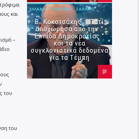
 τρόφιμα
ΕΛΛΆΔΑ
ΠΟΛΙΤΙΚΉ
ΣΑΧΊΝΗΣ
μους και
Β. Κοκοτσάκης : Γιατί
αποχώρησα από την ”
Ελπίδα Δημοκρατίας ”
ρισμό –
και τα νέα
άδιο
συγκλονιστικά δεδομένα
για τα Τέμπη
ρους
ν
ς του
νση του