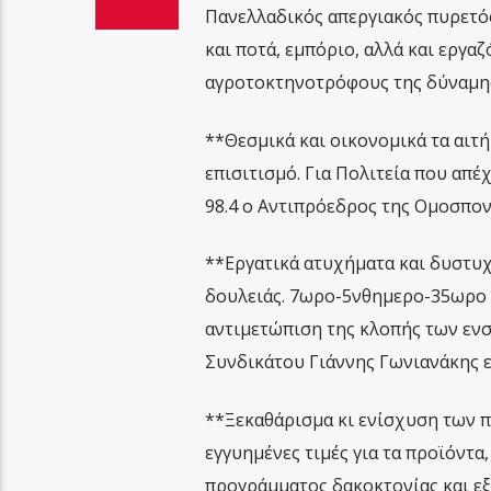
Πανελλαδικός απεργιακός πυρετός
και ποτά, εμπόριο, αλλά και εργα
αγροτοκτηνοτρόφους της δύναμη
**Θεσμικά και οικονομικά τα αιτή
επισιτισμό. Για Πολιτεία που απ
98.4 ο Αντιπρόεδρος της Ομοσπον
**Εργατικά ατυχήματα και δυστυχ
δουλειάς. 7ωρο-5νθημερο-35ωρο κ
αντιμετώπιση της κλοπής των ενσ
Συνδικάτου Γιάννης Γωνιανάκης ε
**Ξεκαθάρισμα κι ενίσχυση των 
εγγυημένες τιμές για τα προϊόντ
προγράμματος δακοκτονίας και εξ