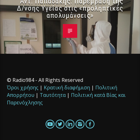
Αντ. Παπαδάκης: Παρέμβαση της
Δ/νσης Υγείας στις «προληπτικές
απολυμάνσεις»
© Radio984 - All Rights Reserved
Όροι χρήσης
|
Κρατική διαφήμιση
|
Πολιτική
Απορρήτου
|
Ταυτότητα
|
Πολιτική κατά Βίας και
Παρενόχλησης