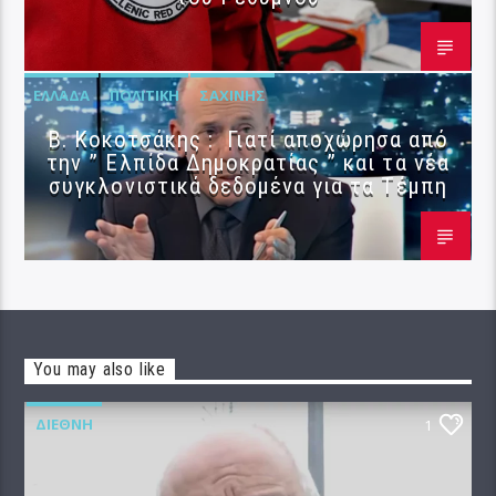
ΕΛΛΆΔΑ
ΠΟΛΙΤΙΚΉ
ΣΑΧΊΝΗΣ
Β. Κοκοτσάκης : Γιατί αποχώρησα από
την ” Ελπίδα Δημοκρατίας ” και τα νέα
συγκλονιστικά δεδομένα για τα Τέμπη
You may also like
ΔΙΕΘΝΉ
1