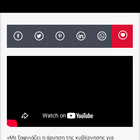
«Με ξαφνιάζει η άρνηση της κυβέρνησης για