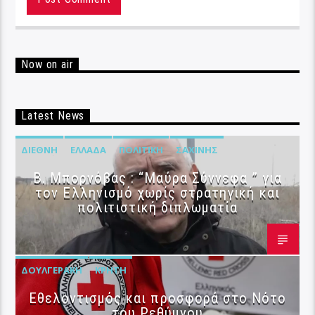
Now on air
Latest News
ΔΙΕΘΝΉ
ΕΛΛΆΔΑ
ΠΟΛΙΤΙΚΉ
ΣΑΧΊΝΗΣ
B. Μπορνόβας : “Μαύρα Σύννεφα ” για
τον Ελληνισμό χωρίς στρατηγική και
πολιτιστική διπλωματία
ΔΟΥΛΓΕΡΆΚΗ
ΚΡΉΤΗ
Εθελοντισμός και προσφορά στο Νότο
του Ρεθύμνου