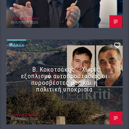
Γιώργος Σαχίνης
30 ΙΟΥΛΊΟΥ 2026
ΕΛΛΆΔΑ
0
Β. Κοκοτσάκης : Χωρίς
εξοπλισμό αυτοπροστασίας οι
πυροσβέστες μας και η
πολιτική υποκρισία
Γιώργος Σαχίνης
30 ΙΟΥΛΊΟΥ 2026