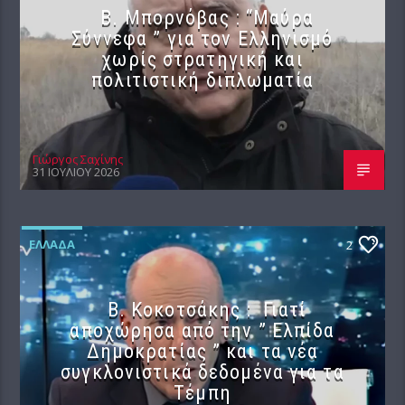
B. Μπορνόβας : “Μαύρα
Σύννεφα ” για τον Ελληνισμό
χωρίς στρατηγική και
πολιτιστική διπλωματία
Γιώργος Σαχίνης
31 ΙΟΥΛΊΟΥ 2026
ΕΛΛΆΔΑ
2
Β. Κοκοτσάκης : Γιατί
αποχώρησα από την ” Ελπίδα
Δημοκρατίας ” και τα νέα
συγκλονιστικά δεδομένα για τα
Τέμπη