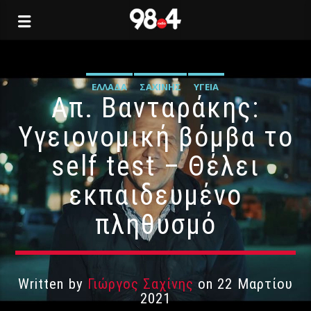
ΕΛΛΆΔΑ
ΣΑΧΊΝΗΣ
ΥΓΕΊΑ
Απ. Βανταράκης:
Υγειονομική βόμβα το
self test – Θέλει
εκπαιδευμένο
πληθυσμό
Written by
Γιώργος Σαχίνης
on 22 Μαρτίου
2021