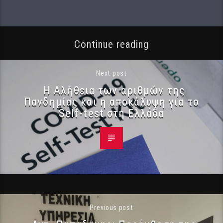
Continue reading
Next post
Η Αλήθεια των αριθμών της
Πανδημίας και η αποκάλυψη για το
Self-test στη Ελλάδα
Previous post