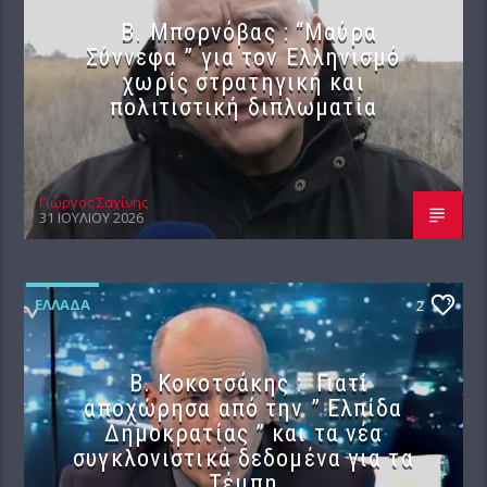
B. Μπορνόβας : “Μαύρα
Σύννεφα ” για τον Ελληνισμό
χωρίς στρατηγική και
πολιτιστική διπλωματία
Γιώργος Σαχίνης
31 ΙΟΥΛΊΟΥ 2026
ΕΛΛΆΔΑ
2
Β. Κοκοτσάκης : Γιατί
αποχώρησα από την ” Ελπίδα
Δημοκρατίας ” και τα νέα
συγκλονιστικά δεδομένα για τα
Τέμπη