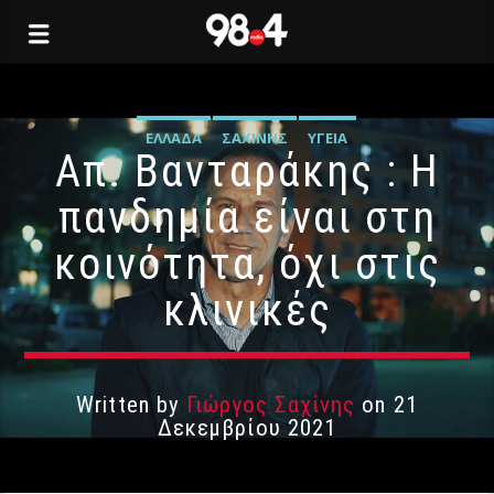
ΕΛΛΆΔΑ
ΣΑΧΊΝΗΣ
ΥΓΕΊΑ
Απ. Βανταράκης : Η
πανδημία είναι στη
κοινότητα, όχι στις
κλινικές
Written by
Γιώργος Σαχίνης
on 21
Δεκεμβρίου 2021