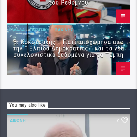
του Ρεθύμνου
ΕΛΛΆΔΑ
ΠΟΛΙΤΙΚΉ
ΣΑΧΊΝΗΣ
Β. Κοκοτσάκης : Γιατί αποχώρησα από
την ” Ελπίδα Δημοκρατίας ” και τα νέα
συγκλονιστικά δεδομένα για τα Τέμπη
You may also like
ΔΙΕΘΝΉ
0