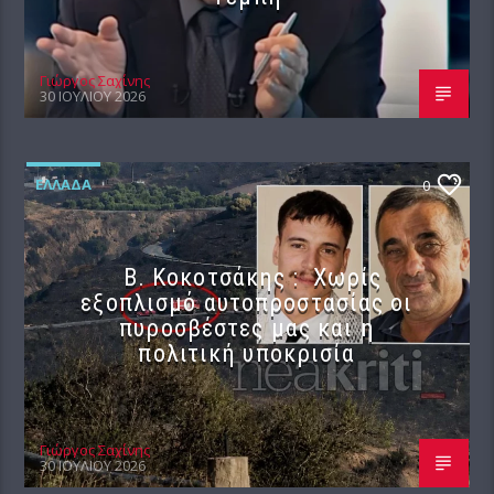
Γιώργος Σαχίνης
30 ΙΟΥΛΊΟΥ 2026
ΕΛΛΆΔΑ
0
Β. Κοκοτσάκης : Χωρίς
εξοπλισμό αυτοπροστασίας οι
πυροσβέστες μας και η
πολιτική υποκρισία
Γιώργος Σαχίνης
30 ΙΟΥΛΊΟΥ 2026