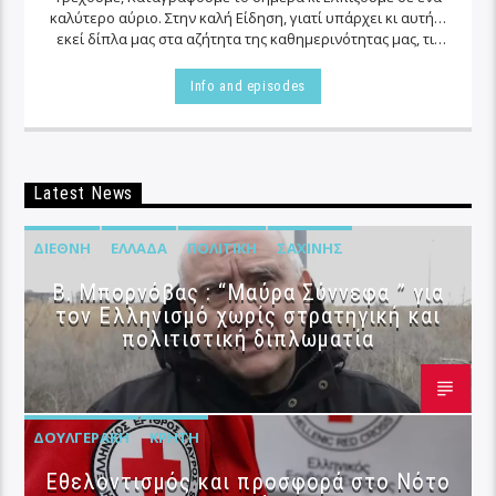
καλύτερο αύριο. Στην καλή Είδηση, γιατί υπάρχει κι αυτή…
εκεί δίπλα μας στα αζήτητα της καθημερινότητας μας, τις
περισσότερες φορές…
Info and episodes
Latest News
ΔΙΕΘΝΉ
ΕΛΛΆΔΑ
ΠΟΛΙΤΙΚΉ
ΣΑΧΊΝΗΣ
B. Μπορνόβας : “Μαύρα Σύννεφα ” για
τον Ελληνισμό χωρίς στρατηγική και
πολιτιστική διπλωματία
ΔΟΥΛΓΕΡΆΚΗ
ΚΡΉΤΗ
Εθελοντισμός και προσφορά στο Νότο