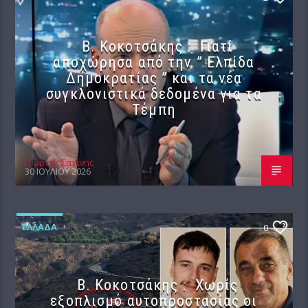
Β. Κοκοτσάκης : Γιατί
αποχώρησα από την ” Ελπίδα
Δημοκρατίας ” και τα νέα
συγκλονιστικά δεδομένα για τα
Τέμπη
Γιώργος Σαχίνης
30 ΙΟΥΛΊΟΥ 2026
ΕΛΛΆΔΑ
0
Β. Κοκοτσάκης : Χωρίς
εξοπλισμό αυτοπροστασίας οι