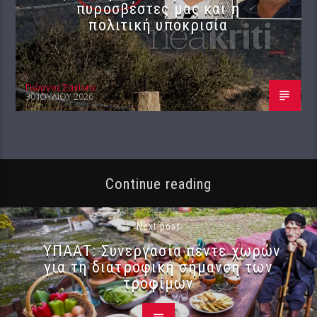
πυροσβέστες μας και η
πολιτική υποκρισία
Γιώργος Σαχίνης
30 ΙΟΥΛΊΟΥ 2026
Continue reading
Next post
ΥΠΑΑΤ: Συνεργασία πέντε χωρών
για τη διατροφική σήμανση των
τροφίμων