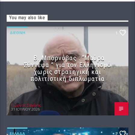
You may also like
ΔΙΕΘΝΉ
1
B. Μπορνόβας : “Μαύρα
Σύννεφα ” για τον Ελληνισμό
χωρίς στρατηγική και
πολιτιστική διπλωματία
Γιώργος Σαχίνης
31 ΙΟΥΛΊΟΥ 2026
ΕΛΛΆΔΑ
2