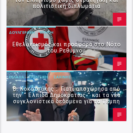
πολιτιστική διπλωματία
ΔΟΥΛΓΕΡΆΚΗ
ΚΡΉΤΗ
Εθελοντισμός και προσφορά στο Νότο
του Ρεθύμνου
ΕΛΛΆΔΑ
ΠΟΛΙΤΙΚΉ
ΣΑΧΊΝΗΣ
Β. Κοκοτσάκης : Γιατί αποχώρησα από
την ” Ελπίδα Δημοκρατίας ” και τα νέα
συγκλονιστικά δεδομένα για τα Τέμπη