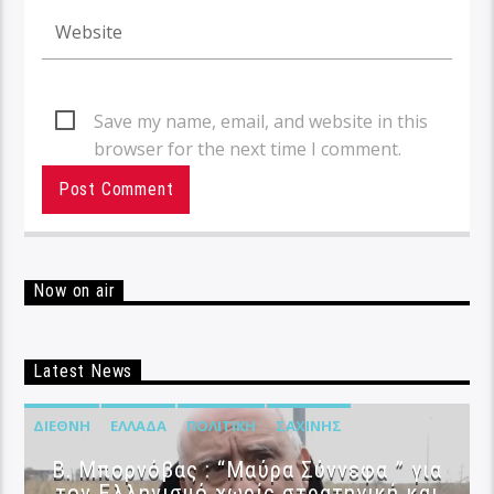
Save my name, email, and website in this
browser for the next time I comment.
Now on air
Latest News
ΔΙΕΘΝΉ
ΕΛΛΆΔΑ
ΠΟΛΙΤΙΚΉ
ΣΑΧΊΝΗΣ
B. Μπορνόβας : “Μαύρα Σύννεφα ” για
τον Ελληνισμό χωρίς στρατηγική και