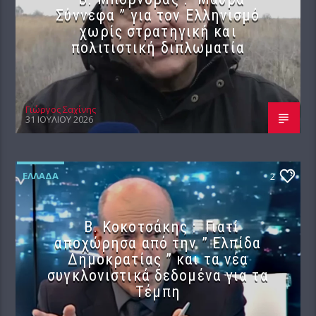
Σύννεφα ” για τον Ελληνισμό
χωρίς στρατηγική και
πολιτιστική διπλωματία
Γιώργος Σαχίνης
31 ΙΟΥΛΊΟΥ 2026
ΕΛΛΆΔΑ
2
Β. Κοκοτσάκης : Γιατί
αποχώρησα από την ” Ελπίδα
Δημοκρατίας ” και τα νέα
συγκλονιστικά δεδομένα για τα
Τέμπη