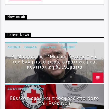
Now on air
Latest News
ΔΙΕΘΝΉ
ΕΛΛΆΔΑ
ΠΟΛΙΤΙΚΉ
ΣΑΧΊΝΗΣ
B. Μπορνόβας : “Μαύρα Σύννεφα ” για
τον Ελληνισμό χωρίς στρατηγική και
πολιτιστική διπλωματία
ΔΟΥΛΓΕΡΆΚΗ
ΚΡΉΤΗ
Εθελοντισμός και προσφορά στο Νότο
του Ρεθύμνου