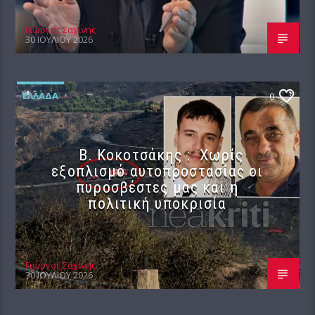
Γιώργος Σαχίνης
30 ΙΟΥΛΊΟΥ 2026
ΕΛΛΆΔΑ
0
Β. Κοκοτσάκης : Χωρίς
εξοπλισμό αυτοπροστασίας οι
πυροσβέστες μας και η
πολιτική υποκρισία
Γιώργος Σαχίνης
30 ΙΟΥΛΊΟΥ 2026