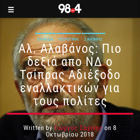
ΕΛΛΆΔΑ
ΠΟΛΙΤΙΚΉ
ΣΑΧΊΝΗΣ
Αλ. Αλαβάνος: Πιο
δεξιά απο ΝΔ ο
Τσίπρας Αδιέξοδο
εναλλακτικών για
τους πολίτες
Written by
Γιώργος Σαχίνης
on 8
Οκτωβρίου 2018