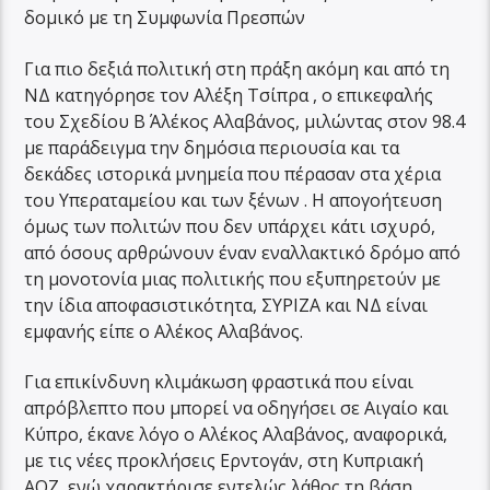
δομικό με τη Συμφωνία Πρεσπών
Για πιο δεξιά πολιτική στη πράξη ακόμη και από τη
ΝΔ κατηγόρησε τον Αλέξη Τσίπρα , ο επικεφαλής
του Σχεδίου Β΄ Αλέκος Αλαβάνος, μιλώντας στον 98.4
με παράδειγμα την δημόσια περιουσία και τα
δεκάδες ιστορικά μνημεία που πέρασαν στα χέρια
του Υπεραταμείου και των ξένων . Η απογοήτευση
όμως των πολιτών που δεν υπάρχει κάτι ισχυρό,
από όσους αρθρώνουν έναν εναλλακτικό δρόμο από
τη μονοτονία μιας πολιτικής που εξυπηρετούν με
την ίδια αποφασιστικότητα, ΣΥΡΙΖΑ και ΝΔ είναι
εμφανής είπε ο Αλέκος Αλαβάνος.
Για επικίνδυνη κλιμάκωση φραστικά που είναι
απρόβλεπτο που μπορεί να οδηγήσει σε Αιγαίο και
Κύπρο, έκανε λόγο ο Αλέκος Αλαβάνος, αναφορικά,
με τις νέες προκλήσεις Ερντογάν, στη Κυπριακή
ΑΟΖ, ενώ χαρακτήρισε εντελώς λάθος τη βάση