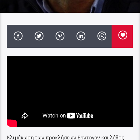
Κλιμάκωση των προκλήσεων Ερντογάν και λάθος