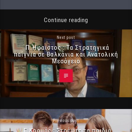
Continue reading
Next post
Π.Ήφαιστος : Τα Στρατηγικά
παίγνια σε Βαλκάνια και Ανατολική
Μεσόγειο
Previous post
Γ.Κορμάς : Στρέψτε τα παιδιά