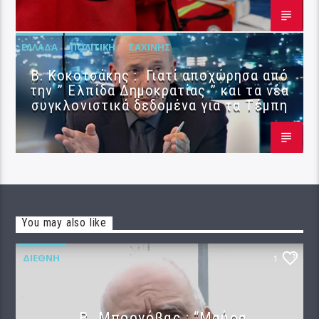
ΕΛΛΆΔΑ
ΠΟΛΙΤΙΚΉ
ΣΑΧΊΝΗΣ
Β. Κοκοτσάκης : Γιατί αποχώρησα από
την ” Ελπίδα Δημοκρατίας ” και τα νέα
συγκλονιστικά δεδομένα για τα Τέμπη
You may also like
ΔΙΕΘΝΉ
1
B. Μπορνόβας : “Μαύρα