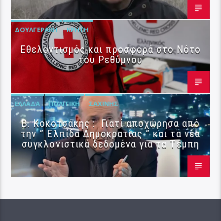
ΔΟΥΛΓΕΡΆΚΗ
ΚΡΉΤΗ
Εθελοντισμός και προσφορά στο Νότο
του Ρεθύμνου
ΕΛΛΆΔΑ
ΠΟΛΙΤΙΚΉ
ΣΑΧΊΝΗΣ
Β. Κοκοτσάκης : Γιατί αποχώρησα από
την ” Ελπίδα Δημοκρατίας ” και τα νέα
συγκλονιστικά δεδομένα για τα Τέμπη