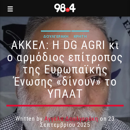
ΔΟΥΛΓΕΡΆΚΗ
ΚΡΉΤΗ
ΑΚΚΕΛ: Η DG AGRI κι
ο αρμόδιος επίτροπος
της Ευρωπαϊκής
Ένωσης «δίνουν» το
ΥΠΑΑΤ
Written by
Αγγέλα Δουλγεράκη
on 23
Σεπτεμβρίου 2025