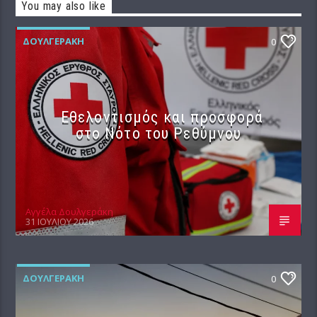
You may also like
ΔΟΥΛΓΕΡΆΚΗ
0
Εθελοντισμός και προσφορά
στο Νότο του Ρεθύμνου
Αγγέλα Δουλγεράκη
31 ΙΟΥΛΊΟΥ 2026
ΔΟΥΛΓΕΡΆΚΗ
0