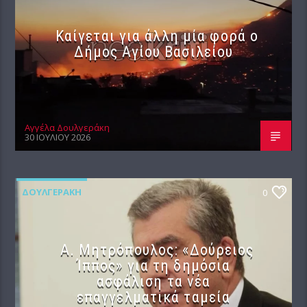
Καίγεται για άλλη μία φορά ο
Δήμος Αγίου Βασιλείου
Αγγέλα Δουλγεράκη
30 ΙΟΥΛΊΟΥ 2026
ΔΟΥΛΓΕΡΆΚΗ
0
Α. Μητρόπουλος: «Δούρειος
Ίππος» για τη δημόσια
ασφάλιση τα νέα
επαγγελματικά ταμεία