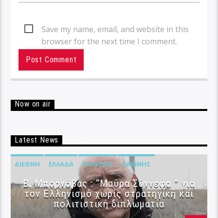
Save my name, email, and website in this
browser for the next time I comment.
Now on air
Latest News
ΔΙΕΘΝΉ
ΕΛΛΆΔΑ
ΠΟΛΙΤΙΚΉ
ΣΑΧΊΝΗΣ
B. Μπορνόβας : “Μαύρα Σύννεφα ” για
τον Ελληνισμό χωρίς στρατηγική και
πολιτιστική διπλωματία