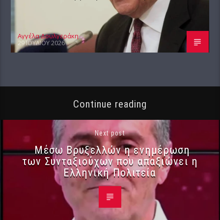
Αγγέλα Δουλγεράκη
29 ΙΟΥΛΊΟΥ 2026
Continue reading
Next post
Μέσω Βρυξελλών η ενημέρωση
των Συνταξιούχων που απαξιώνει η
Ελληνική Πολιτεία