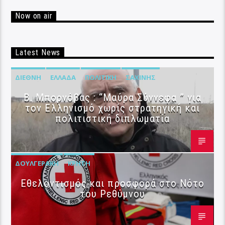
Now on air
Latest News
ΔΙΕΘΝΉ
ΕΛΛΆΔΑ
ΠΟΛΙΤΙΚΉ
ΣΑΧΊΝΗΣ
B. Μπορνόβας : “Μαύρα Σύννεφα ” για
τον Ελληνισμό χωρίς στρατηγική και
πολιτιστική διπλωματία
ΔΟΥΛΓΕΡΆΚΗ
ΚΡΉΤΗ
Εθελοντισμός και προσφορά στο Νότο
του Ρεθύμνου