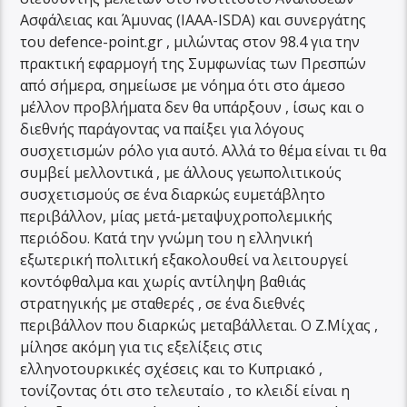
Ασφάλειας και Άμυνας (ΙΑΑΑ-ISDA) και συνεργάτης
του defence-point.gr , μιλώντας στον 98.4 για την
πρακτική εφαρμογή της Συμφωνίας των Πρεσπών
από σήμερα, σημείωσε με νόημα ότι στο άμεσο
μέλλον προβλήματα δεν θα υπάρξουν , ίσως και ο
διεθνής παράγοντας να παίξει για λόγους
συσχετισμών ρόλο για αυτό. Αλλά το θέμα είναι τι θα
συμβεί μελλοντικά , με άλλους γεωπολιτικούς
συσχετισμούς σε ένα διαρκώς ευμετάβλητο
περιβάλλον, μίας μετά-μεταψυχροπολεμικής
περιόδου. Κατά την γνώμη του η ελληνική
εξωτερική πολιτική εξακολουθεί να λειτουργεί
κοντόφθαλμα και χωρίς αντίληψη βαθιάς
στρατηγικής με σταθερές , σε ένα διεθνές
περιβάλλον που διαρκώς μεταβάλλεται. Ο Ζ.Μίχας ,
μίλησε ακόμη για τις εξελίξεις στις
ελληνοτουρκικές σχέσεις και το Κυπριακό ,
τονίζοντας ότι στο τελευταίο , το κλειδί είναι η