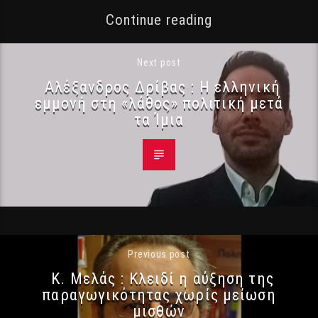
Continue reading
Next post
Αλέξανδρος Δρίβας : Η ελληνική
εμμονή στη «λάθος» πολιτική μετά
τα Ίμια
Previous post
Κ. Μελάς : Κλειδί η αύξηση της
παραγωγικότητας χωρίς μείωση
μισθών