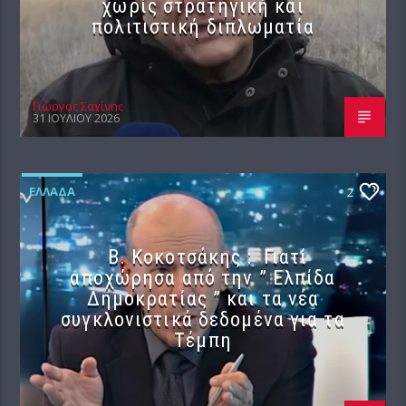
χωρίς στρατηγική και
πολιτιστική διπλωματία
Γιώργος Σαχίνης
31 ΙΟΥΛΊΟΥ 2026
ΕΛΛΆΔΑ
2
Β. Κοκοτσάκης : Γιατί
αποχώρησα από την ” Ελπίδα
Δημοκρατίας ” και τα νέα
συγκλονιστικά δεδομένα για τα
Τέμπη