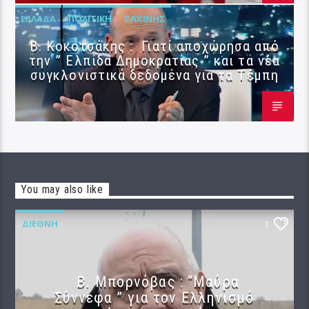
ΕΛΛΆΔΑ
ΠΟΛΙΤΙΚΉ
ΣΑΧΊΝΗΣ
Β. Κοκοτσάκης : Γιατί αποχώρησα από
την ” Ελπίδα Δημοκρατίας ” και τα νέα
συγκλονιστικά δεδομένα για τα Τέμπη
You may also like
ΔΙΕΘΝΉ
1
B. Μπορνόβας : “Μαύρα
Σύννεφα ” για τον Ελληνισμό