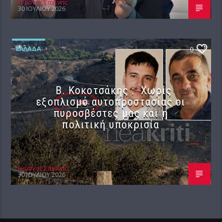
Γιώργος Σαχίνης
30 ΙΟΥΛΊΟΥ 2026
ΕΛΛΆΔΑ
0
Β. Κοκοτσάκης : Χωρίς
εξοπλισμό αυτοπροστασίας οι
πυροσβέστες μας και η
πολιτική υποκρισία
Γιώργος Σαχίνης
30 ΙΟΥΛΊΟΥ 2026