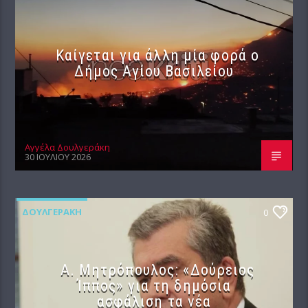
Καίγεται για άλλη μία φορά ο
Δήμος Αγίου Βασιλείου
Αγγέλα Δουλγεράκη
30 ΙΟΥΛΊΟΥ 2026
ΔΟΥΛΓΕΡΆΚΗ
0
Α. Μητρόπουλος: «Δούρειος
Ίππος» για τη δημόσια
ασφάλιση τα νέα