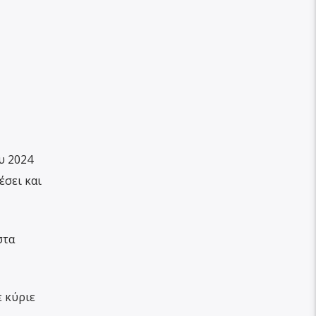
υ 2024
έσει και
στα
 κύριε