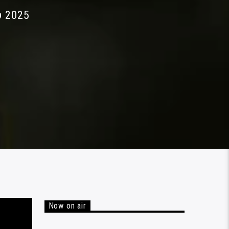
υ 2025
Now on air