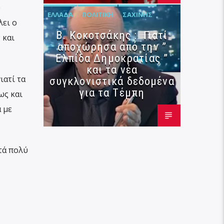
ύ
ΕΛΛΆΔΑ
ΠΟΛΙΤΙΚΉ
ΣΑΧΊΝΗΣ
ει ο
Β. Κοκοτσάκης : Γιατί
 και
αποχώρησα από την ”
Ελπίδα Δημοκρατίας ”
και τα νέα
ιατί τα
συγκλονιστικά δεδομένα
για τα Τέμπη
ως και
 με
τά πολύ