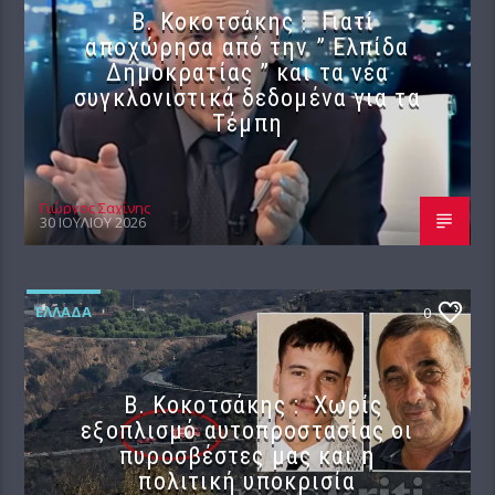
Β. Κοκοτσάκης : Γιατί
αποχώρησα από την ” Ελπίδα
Δημοκρατίας ” και τα νέα
συγκλονιστικά δεδομένα για τα
Τέμπη
Γιώργος Σαχίνης
30 ΙΟΥΛΊΟΥ 2026
ΕΛΛΆΔΑ
0
Β. Κοκοτσάκης : Χωρίς
εξοπλισμό αυτοπροστασίας οι
πυροσβέστες μας και η
πολιτική υποκρισία