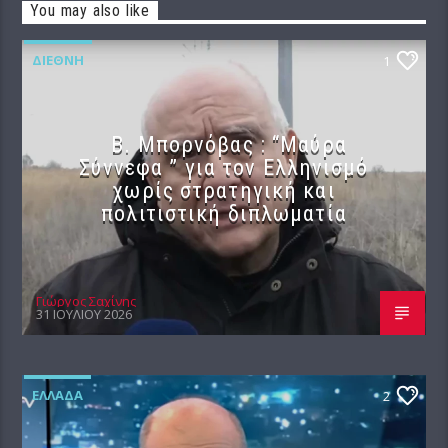
You may also like
ΔΙΕΘΝΉ
1
B. Μπορνόβας : “Μαύρα
Σύννεφα ” για τον Ελληνισμό
χωρίς στρατηγική και
πολιτιστική διπλωματία
Γιώργος Σαχίνης
31 ΙΟΥΛΊΟΥ 2026
ΕΛΛΆΔΑ
2