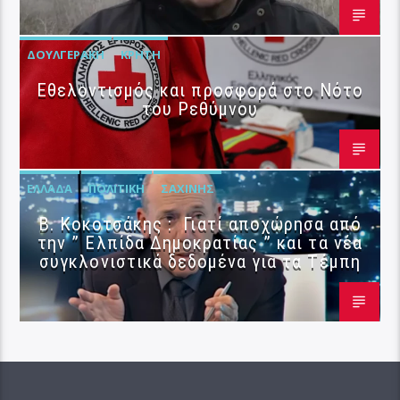
ΔΟΥΛΓΕΡΆΚΗ
ΚΡΉΤΗ
Εθελοντισμός και προσφορά στο Νότο
του Ρεθύμνου
ΕΛΛΆΔΑ
ΠΟΛΙΤΙΚΉ
ΣΑΧΊΝΗΣ
Β. Κοκοτσάκης : Γιατί αποχώρησα από
την ” Ελπίδα Δημοκρατίας ” και τα νέα
συγκλονιστικά δεδομένα για τα Τέμπη