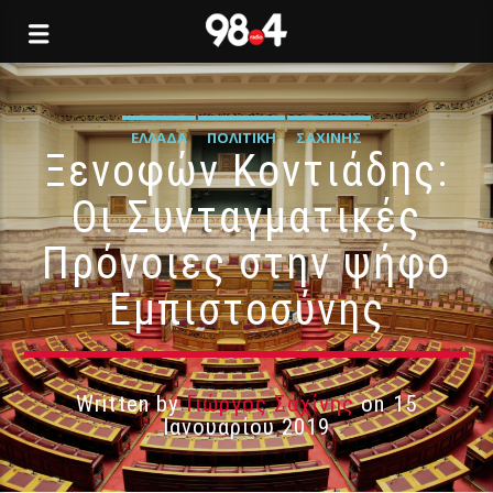
ΕΛΛΆΔΑ
ΠΟΛΙΤΙΚΉ
ΣΑΧΊΝΗΣ
Ξενοφών Κοντιάδης:
Οι Συνταγματικές
Πρόνοιες στην ψήφο
Εμπιστοσύνης
Written by
Γιώργος Σαχίνης
on 15
Ιανουαρίου 2019