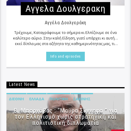
Αγγελα Δουλγερακη
Αγγέλα Δουλγεράκη
Τρέχουμε, Καταγράφουμε το σήμερα κι Ελπίζουμε σε ένα
καλύτερο αύριο. Στην καλή Είδηση, γιατί υπάρχει κι αυτή…
εκεί δίπλα μας στα αζήτητα της καθημερινότητας μας, τις
περισσότερες φορές…
Info and episodes
Latest News
ΔΙΕΘΝΉ
ΕΛΛΆΔΑ
ΠΟΛΙΤΙΚΉ
ΣΑΧΊΝΗΣ
B. Μπορνόβας : “Μαύρα Σύννεφα ” για
τον Ελληνισμό χωρίς στρατηγική και
πολιτιστική διπλωματία