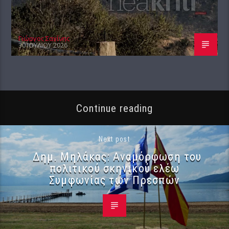
Γιώργος Σαχίνης
30 ΙΟΥΛΊΟΥ 2026
Continue reading
Next post
Δημ. Μηλάκας: Αναμόρφωση του
πολιτικού σκηνικού ελέω
Συμφωνίας των Πρεσπών