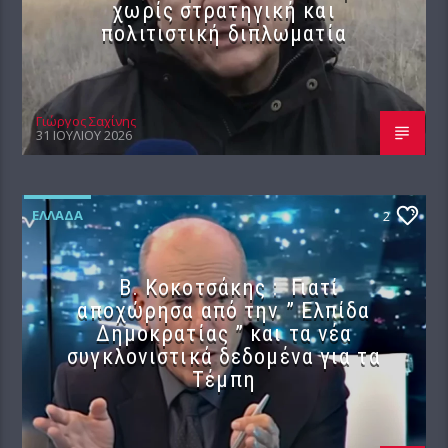
χωρίς στρατηγική και
πολιτιστική διπλωματία
Γιώργος Σαχίνης
31 ΙΟΥΛΊΟΥ 2026
ΕΛΛΆΔΑ
2
Β. Κοκοτσάκης : Γιατί
αποχώρησα από την ” Ελπίδα
Δημοκρατίας ” και τα νέα
συγκλονιστικά δεδομένα για τα
Τέμπη