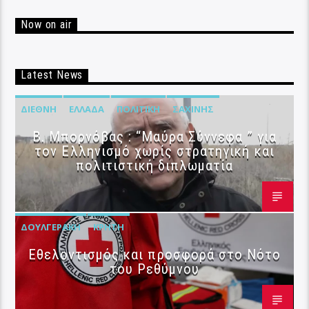
Now on air
Latest News
ΔΙΕΘΝΉ
ΕΛΛΆΔΑ
ΠΟΛΙΤΙΚΉ
ΣΑΧΊΝΗΣ
B. Μπορνόβας : “Μαύρα Σύννεφα ” για
τον Ελληνισμό χωρίς στρατηγική και
πολιτιστική διπλωματία
ΔΟΥΛΓΕΡΆΚΗ
ΚΡΉΤΗ
Εθελοντισμός και προσφορά στο Νότο
του Ρεθύμνου