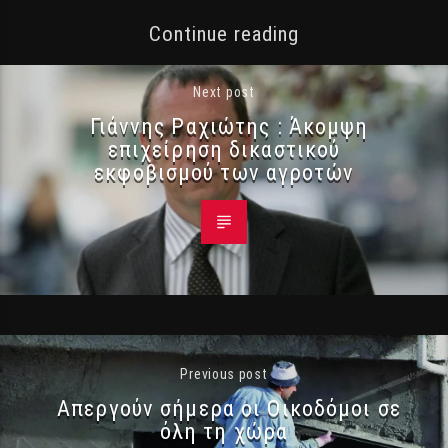
Continue reading
Next post
Γιάννης Ραχιώτης : Άκομψη
επιχείρηση δικαστικού
εκφοβισμού των αγροτών
Previous post
Απεργούν σήμερα οι Οικοδόμοι σε
όλη τη χώρα