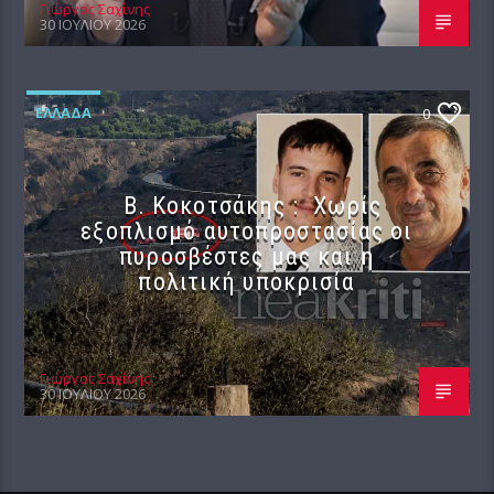
Γιώργος Σαχίνης
30 ΙΟΥΛΊΟΥ 2026
ΕΛΛΆΔΑ
0
Β. Κοκοτσάκης : Χωρίς
εξοπλισμό αυτοπροστασίας οι
πυροσβέστες μας και η
πολιτική υποκρισία
Γιώργος Σαχίνης
30 ΙΟΥΛΊΟΥ 2026