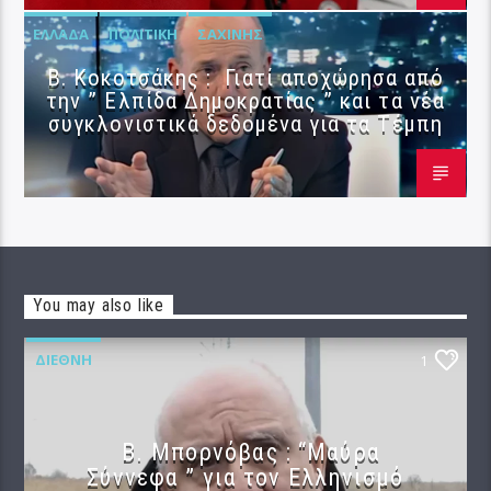
ΕΛΛΆΔΑ
ΠΟΛΙΤΙΚΉ
ΣΑΧΊΝΗΣ
Β. Κοκοτσάκης : Γιατί αποχώρησα από
την ” Ελπίδα Δημοκρατίας ” και τα νέα
συγκλονιστικά δεδομένα για τα Τέμπη
You may also like
ΔΙΕΘΝΉ
1
B. Μπορνόβας : “Μαύρα
Σύννεφα ” για τον Ελληνισμό