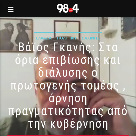
ΕΛΛΆΔΑ
ΠΟΛΙΤΙΚΉ
ΣΑΧΊΝΗΣ
Βάϊος Γκανής: Στα
όρια επιβίωσης και
διάλυσης ο
πρωτογενής τομέας ,
άρνηση
πραγματικότητας από
την κυβέρνηση