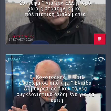
Σύννεφα ” για τον Ελληνισμό
χωρίς στρατηγική και
πολιτιστική διπλωματία
Γιώργος Σαχίνης
31 ΙΟΥΛΊΟΥ 2026
ΕΛΛΆΔΑ
2
Β. Κοκοτσάκης : Γιατί
αποχώρησα από την ” Ελπίδα
Δημοκρατίας ” και τα νέα
συγκλονιστικά δεδομένα για τα
Τέμπη