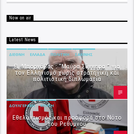
Now on air
Latest News
ΔΙΕΘΝΉ
ΕΛΛΆΔΑ
ΠΟΛΙΤΙΚΉ
ΣΑΧΊΝΗΣ
B. Μπορνόβας : “Μαύρα Σύννεφα ” για
τον Ελληνισμό χωρίς στρατηγική και
πολιτιστική διπλωματία
ΔΟΥΛΓΕΡΆΚΗ
ΚΡΉΤΗ
Εθελοντισμός και προσφορά στο Νότο
του Ρεθύμνου