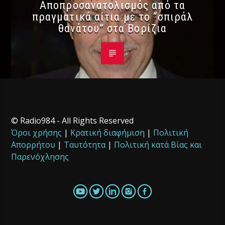
Αποπροσανατολισμός από τα
πραγματικά αίτια με το “σπιράλ
θανάτου” στα Βορίζια
© Radio984 - All Rights Reserved
Όροι χρήσης
|
Κρατική διαφήμιση
|
Πολιτική
Απορρήτου
|
Ταυτότητα
|
Πολιτική κατά Βίας και
Παρενόχλησης