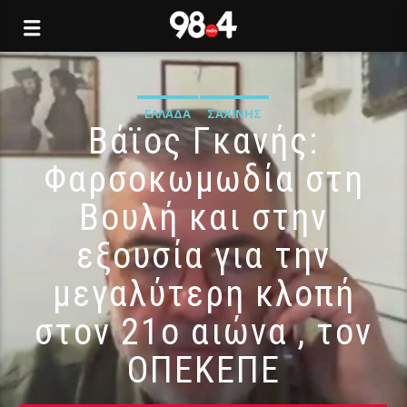
ΕΛΛΆΔΑ
ΣΑΧΊΝΗΣ
Βάϊος Γκανής:
Φαρσοκωμωδία στη
Βουλή και στην
εξουσία για την
μεγαλύτερη κλοπή
στον 21ο αιώνα , τον
ΟΠΕΚΕΠΕ