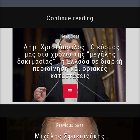
Continue reading
Next post
Δημ. Χριστόπουλος : Ο κόσμος
μας στα χρόνια της “μεγάλης
δοκιμασίας” , η Ελλάδα σε διαρκή
περιδίνηση και οριακές
καταστάσεις
Previous post
Μιχάλης Σφακιανάκης :