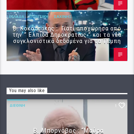
ΕΛΛΆΔΑ
ΠΟΛΙΤΙΚΉ
ΣΑΧΊΝΗΣ
Β. Κοκοτσάκης : Γιατί αποχώρησα από
την ” Ελπίδα Δημοκρατίας ” και τα νέα
συγκλονιστικά δεδομένα για τα Τέμπη
You may also like
ΔΙΕΘΝΉ
1
B. Μπορνόβας : “Μαύρα