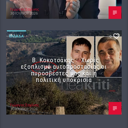
Γιώργος Σαχίνης
30 ΙΟΥΛΊΟΥ 2026
ΕΛΛΆΔΑ
0
Β. Κοκοτσάκης : Χωρίς
εξοπλισμό αυτοπροστασίας οι
πυροσβέστες μας και η
πολιτική υποκρισία
Γιώργος Σαχίνης
30 ΙΟΥΛΊΟΥ 2026