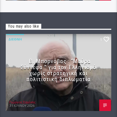
You may also like
ΔΙΕΘΝΉ
1
B. Μπορνόβας : “Μαύρα
Σύννεφα ” για τον Ελληνισμό
χωρίς στρατηγική και
πολιτιστική διπλωματία
Γιώργος Σαχίνης
31 ΙΟΥΛΊΟΥ 2026