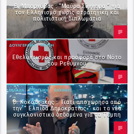
B. Μπορνόβας : “Μαύρα Σύννεφα ” για
τον Ελληνισμό χωρίς στρατηγική και
πολιτιστική διπλωματία
ΔΟΥΛΓΕΡΆΚΗ
ΚΡΉΤΗ
Εθελοντισμός και προσφορά στο Νότο
του Ρεθύμνου
ΕΛΛΆΔΑ
ΠΟΛΙΤΙΚΉ
ΣΑΧΊΝΗΣ
Β. Κοκοτσάκης : Γιατί αποχώρησα από
την ” Ελπίδα Δημοκρατίας ” και τα νέα
συγκλονιστικά δεδομένα για τα Τέμπη