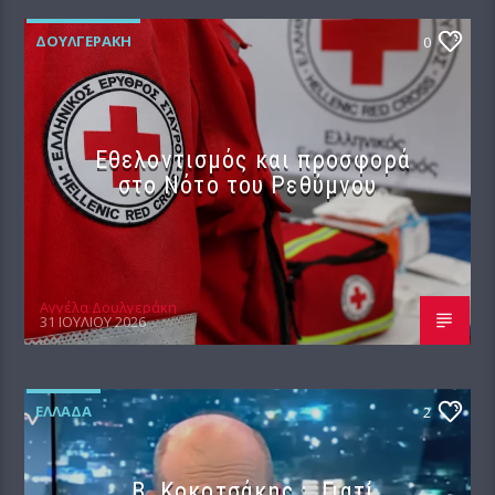
ΔΟΥΛΓΕΡΆΚΗ
0
Εθελοντισμός και προσφορά
στο Νότο του Ρεθύμνου
Αγγέλα Δουλγεράκη
31 ΙΟΥΛΊΟΥ 2026
ΕΛΛΆΔΑ
2
Β. Κοκοτσάκης : Γιατί