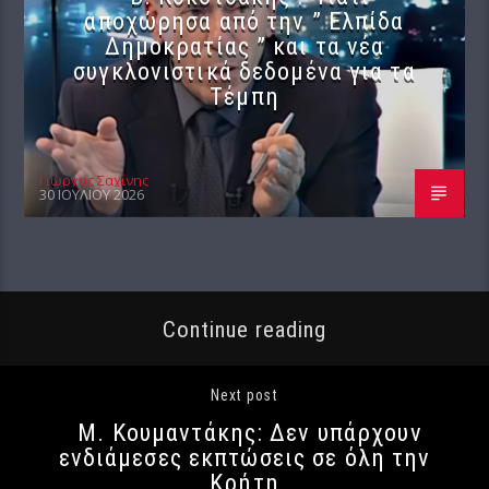
αποχώρησα από την ” Ελπίδα
Δημοκρατίας ” και τα νέα
συγκλονιστικά δεδομένα για τα
Τέμπη
Γιώργος Σαχίνης
30 ΙΟΥΛΊΟΥ 2026
Continue reading
Next post
Μ. Κουμαντάκης: Δεν υπάρχουν
ενδιάμεσες εκπτώσεις σε όλη την
Κρήτη