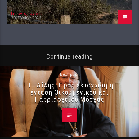
Γιώργος Σαχίνης
30 ΙΟΥΛΊΟΥ 2026
Continue reading
Next post
Ι . Λίλης: Προς εκτόνωση η
ένταση Οικουμενικού και
Πατριαρχείου Μόσχας