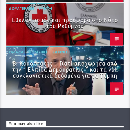
ΔΟΥΛΓΕΡΆΚΗ
ΚΡΉΤΗ
Εθελοντισμός και προσφορά στο Νότο
του Ρεθύμνου
ΕΛΛΆΔΑ
ΠΟΛΙΤΙΚΉ
ΣΑΧΊΝΗΣ
Β. Κοκοτσάκης : Γιατί αποχώρησα από
την ” Ελπίδα Δημοκρατίας ” και τα νέα
συγκλονιστικά δεδομένα για τα Τέμπη
You may also like