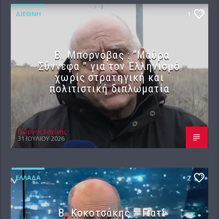
ΔΙΕΘΝΉ
1
B. Μπορνόβας : “Μαύρα
Σύννεφα ” για τον Ελληνισμό
χωρίς στρατηγική και
πολιτιστική διπλωματία
Γιώργος Σαχίνης
31 ΙΟΥΛΊΟΥ 2026
ΕΛΛΆΔΑ
2
Β. Κοκοτσάκης : Γιατί