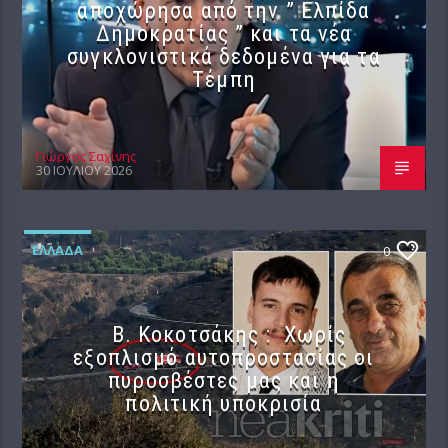
αποχώρησα από την ” Ελπίδα
Δημοκρατίας ” και τα νέα
συγκλονιστικά δεδομένα για τα
Τέμπη
Γιώργος Σαχίνης
30 ΙΟΥΛΊΟΥ 2026
ΕΛΛΆΔΑ
0
Β. Κοκοτσάκης : Χωρίς
εξοπλισμό αυτοπροστασίας οι
πυροσβέστες μας και η
πολιτική υποκρισία