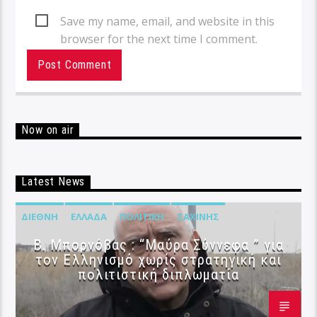
Save my name, email, and website in this
browser for the next time I comment.
Now on air
Latest News
ΔΙΕΘΝΉ
ΕΛΛΆΔΑ
ΠΟΛΙΤΙΚΉ
ΣΑΧΊΝΗΣ
B. Μπορνόβας : “Μαύρα Σύννεφα ” για
τον Ελληνισμό χωρίς στρατηγική και
πολιτιστική διπλωματία