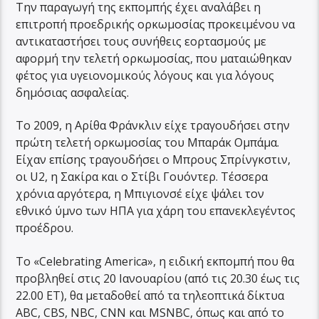
Την παραγωγή της εκπομπής έχει αναλάβει η
επιτροπή προεδρικής ορκωμοσίας προκειμένου να
αντικαταστήσει τους συνήθεις εορτασμούς με
αφορμή την τελετή ορκωμοσίας, που ματαιώθηκαν
φέτος για υγειονομικούς λόγους και για λόγους
δημόσιας ασφαλείας.
Το 2009, η Αρίθα Φράνκλιν είχε τραγουδήσει στην
πρώτη τελετή ορκωμοσίας του Μπαράκ Ομπάμα.
Είχαν επίσης τραγουδήσει ο Μπρους Σπρίνγκστιν,
οι U2, η Σακίρα και ο Στίβι Γουόντερ. Τέσσερα
χρόνια αργότερα, η Μπιγιονσέ είχε ψάλει τον
εθνικό ύμνο των ΗΠΑ για χάρη του επανεκλεγέντος
προέδρου.
Το «Celebrating America», η ειδική εκπομπή που θα
προβληθεί στις 20 Ιανουαρίου (από τις 20.30 έως τις
22.00 ET), θα μεταδοθεί από τα τηλεοπτικά δίκτυα
ABC, CBS, NBC, CNN και MSNBC, όπως και από το