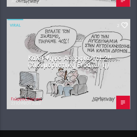
30 ΙΟΥΝΊΟΥ 2023
VIRAL
2
Καλή Ψήφο Αδέρφια Vol.2!!
(Χιουμοριστική Εισαγωγή)
Γιώργος Σαχίνης
23 ΙΟΥΝΊΟΥ 2023