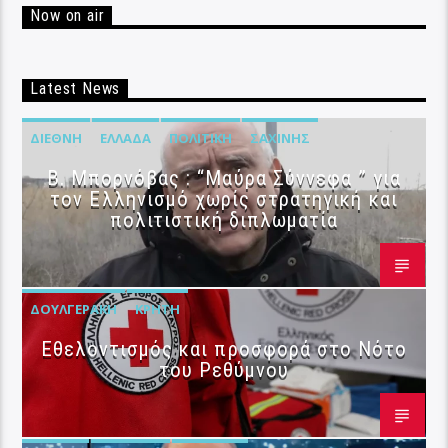
Now on air
Latest News
ΔΙΕΘΝΉ
ΕΛΛΆΔΑ
ΠΟΛΙΤΙΚΉ
ΣΑΧΊΝΗΣ
B. Μπορνόβας : “Μαύρα Σύννεφα ” για
τον Ελληνισμό χωρίς στρατηγική και
πολιτιστική διπλωματία
ΔΟΥΛΓΕΡΆΚΗ
ΚΡΉΤΗ
Εθελοντισμός και προσφορά στο Νότο
του Ρεθύμνου