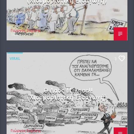
(Χιουμοριστική Εισαγωγή)
Γιώργος Σαχίνης
14 ΙΟΥΛΊΟΥ 2023
VIRAL
3
Ο Λαός Μίλησε!!
(Χιουμοριστική Εισαγωγή)
Γιώργος Σαχίνης