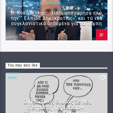
ΕΛΛΆΔΑ
ΠΟΛΙΤΙΚΉ
ΣΑΧΊΝΗΣ
Β. Κοκοτσάκης : Γιατί αποχώρησα από
την ” Ελπίδα Δημοκρατίας ” και τα νέα
συγκλονιστικά δεδομένα για τα Τέμπη
You may also like
VIRAL
1
Ο Πολιτικός Θίασος Σε Νέα
Τετραετή Περιοδεία!!