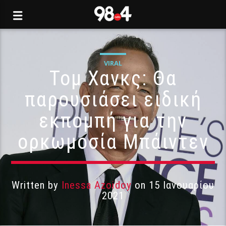
VIRAL
Τομ Χανκς: Θα
παρουσιάσει ειδική
εκπομπή για την
ορκωμοσία Μπάιντεν
Written by
Inessa Azoidoy
on 15 Ιανουαρίου
2021