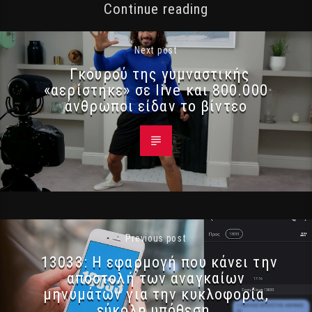
Continue reading
Next post
Γκουρού της γυμναστικής
«αερίστηκε» σε live και 800.000
άνθρωποι είδαν το βίντεο
Previous post
13033: Η εφαρμογή που κάνει την
αποστολή των αναγκαίων
μηνυμάτων για την κυκλοφορία,
εύκολη υπόθεση.