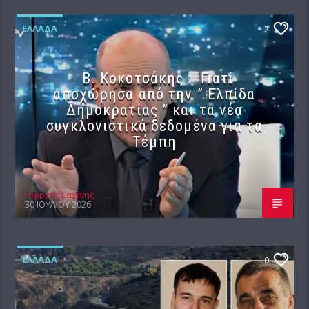
ΕΛΛΆΔΑ
2
Β. Κοκοτσάκης : Γιατί
αποχώρησα από την ” Ελπίδα
Δημοκρατίας ” και τα νέα
συγκλονιστικά δεδομένα για τα
Τέμπη
Γιώργος Σαχίνης
30 ΙΟΥΛΊΟΥ 2026
ΕΛΛΆΔΑ
0