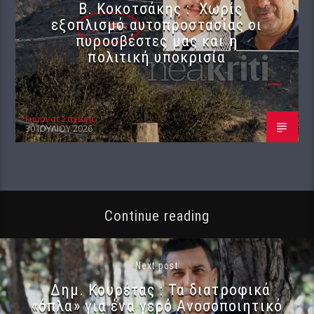
Β. Κοκοτσάκης : Χωρίς
εξοπλισμό αυτοπροστασίας οι
πυροσβέστες μας και η
πολιτική υποκρισία
Γιώργος Σαχίνης
30 ΙΟΥΛΊΟΥ 2026
Continue reading
Next post
Δημ. Κουρέτας : Τα διατροφικά
«όπλα» για ένα γερό Ανοσοποιητικό