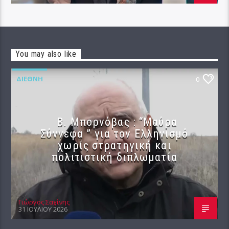
You may also like
ΔΙΕΘΝΉ
0
B. Μπορνόβας : “Μαύρα
Σύννεφα ” για τον Ελληνισμό
χωρίς στρατηγική και
πολιτιστική διπλωματία
Γιώργος Σαχίνης
31 ΙΟΥΛΊΟΥ 2026