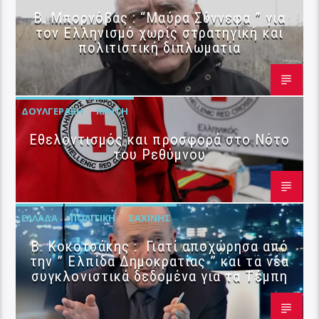
B. Μπορνόβας : “Μαύρα Σύννεφα ” για
τον Ελληνισμό χωρίς στρατηγική και
πολιτιστική διπλωματία
ΔΟΥΛΓΕΡΆΚΗ
ΚΡΉΤΗ
Εθελοντισμός και προσφορά στο Νότο
του Ρεθύμνου
ΕΛΛΆΔΑ
ΠΟΛΙΤΙΚΉ
ΣΑΧΊΝΗΣ
Β. Κοκοτσάκης : Γιατί αποχώρησα από
την ” Ελπίδα Δημοκρατίας ” και τα νέα
συγκλονιστικά δεδομένα για τα Τέμπη