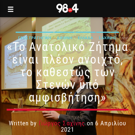
ΓΕΩΣΤΡΑΤΗΓΙΚΉ
ΔΙΕΘΝΉ
ΕΛΛΆΔΑ
ΣΑΧΊΝΗΣ
«Το Ανατολικό Ζήτημα
είναι πλέον ανοιχτό,
το καθεστώς των
Στενών υπό
αμφισβήτηση»
Written by
Γιώργος Σαχίνης
on 6 Απριλίου
2021