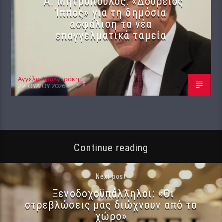
Α. Μητρόπουλος: «Δούρειος
Ίππος» για τη δημόσια
ασφάλιση τα νέα
επαγγελματικά ταμεία
Αγγέλα Δουλγεράκη
29 ΙΟΥΛΊΟΥ 2026
Continue reading
Next post
Ξενοδοχοϋπάλληλοι: «Οι
στρεβλώσεις μας διώχνουν από το
χώρο»