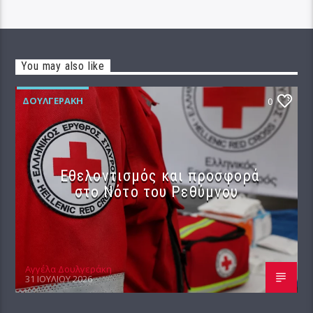
You may also like
ΔΟΥΛΓΕΡΆΚΗ
0
Εθελοντισμός και προσφορά
στο Νότο του Ρεθύμνου
Αγγέλα Δουλγεράκη
31 ΙΟΥΛΊΟΥ 2026