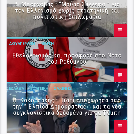
B. Μπορνόβας : “Μαύρα Σύννεφα ” για
τον Ελληνισμό χωρίς στρατηγική και
πολιτιστική διπλωματία
ΔΟΥΛΓΕΡΆΚΗ
ΚΡΉΤΗ
Εθελοντισμός και προσφορά στο Νότο
του Ρεθύμνου
ΕΛΛΆΔΑ
ΠΟΛΙΤΙΚΉ
ΣΑΧΊΝΗΣ
Β. Κοκοτσάκης : Γιατί αποχώρησα από
την ” Ελπίδα Δημοκρατίας ” και τα νέα
συγκλονιστικά δεδομένα για τα Τέμπη