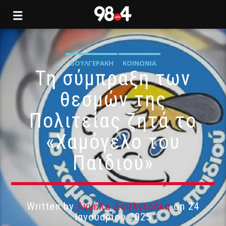
ΔΟΥΛΓΕΡΆΚΗ
ΚΟΙΝΩΝΊΑ
Τη σύμπραξη των
θεσμών της
Πολιτείας ζητά το
«Χαμόγελο του
Παιδιού»
Written by
Αγγέλα Δουλγεράκη
on 24
Ιανουαρίου 2025