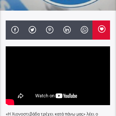
«Η Χιονοστιβάδα τρέχει κατά πάνω μας» λέει ο